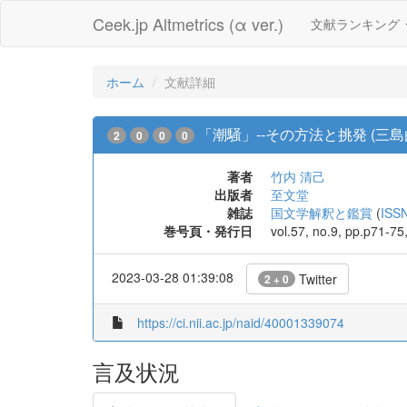
Ceek.jp Altmetrics (α ver.)
文献ランキング
ホーム
文献詳細
「潮騒」--その方法と挑発 (三島由
2
0
0
0
著者
竹内 清己
出版者
至文堂
雑誌
国文学解釈と鑑賞
(
ISS
巻号頁・発行日
vol.57, no.9, pp.p71-75
2023-03-28 01:39:08
Twitter
2 + 0
https://ci.nii.ac.jp/naid/40001339074
言及状況