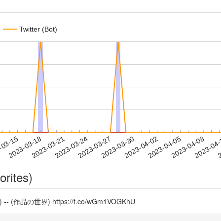
Twitter (Bot)
2023-04-05
2023-04-08
2023-04
-03-15
2
2023-03-18
2023-03-21
2023-03-24
2023-03-27
2023-03-30
2023-04-02
orites)
品の世界) https://t.co/wGm1VOGKhU