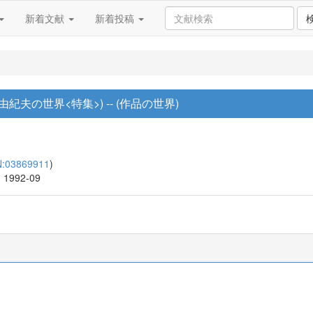
新着文献
新着投稿
紀夫の世界<特集>) -- (作品の世界)
N:03869911
)
, 1992-09