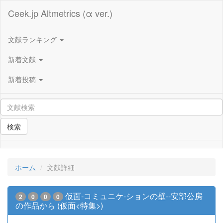
Ceek.jp Altmetrics (α ver.)
文献ランキング
新着文献
新着投稿
検索
ホーム
文献詳細
仮面-コミュニケ-ションの壁--安部公房
2
0
0
0
の作品から (仮面<特集>)