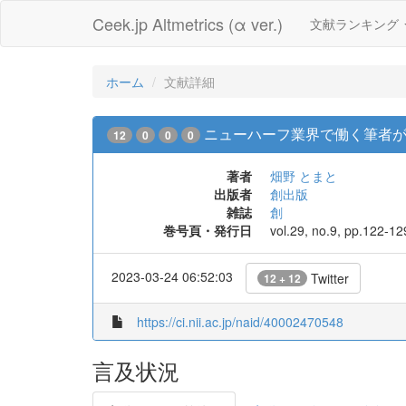
Ceek.jp Altmetrics (α ver.)
文献ランキング
ホーム
文献詳細
ニューハーフ業界で働く筆者が
12
0
0
0
著者
畑野 とまと
出版者
創出版
雑誌
創
巻号頁・発行日
vol.29, no.9, pp.122-1
2023-03-24 06:52:03
Twitter
12 + 12
https://ci.nii.ac.jp/naid/40002470548
言及状況