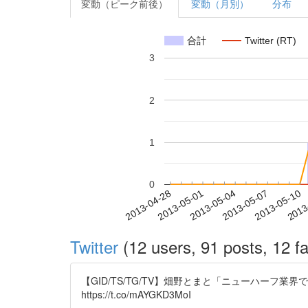
変動（ピーク前後）
変動（月別）
分布
合計
Twitter (RT)
3
2
1
0
2013-05-04
2013-05-07
2013-05-10
2013
2013-04-28
2013-05-01
Twitter
(12 users, 91 posts, 12 fa
【GID/TS/TG/TV】畑野とまと「ニューハーフ業界で働
https://t.co/mAYGKD3MoI