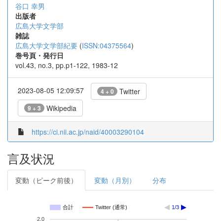
谷口 幸男
出版者
広島大学文学部
雑誌
広島大学文学部紀要
(
ISSN:04375564
)
巻号頁・発行日
vol.43, no.3, pp.p1-122, 1983-12
2023-08-05 12:09:57
Twitter
4 + 0
Wikipedia
9 + 3
https://ci.nii.ac.jp/naid/40003290104
言及状況
変動（ピーク前後）
変動（月別）
分布
合計
Twitter (通常)
1/3
2.0