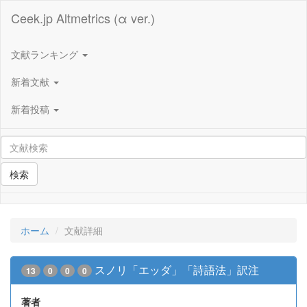
Ceek.jp Altmetrics (α ver.)
文献ランキング
新着文献
新着投稿
検索
ホーム
文献詳細
スノリ「エッダ」「詩語法」訳注
13
0
0
0
著者