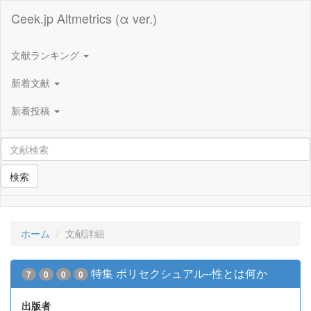
Ceek.jp Altmetrics (α ver.)
文献ランキング
新着文献
新着投稿
検索
ホーム
文献詳細
特集 ポリセクシュアル--性とは何か
7
0
0
0
出版者