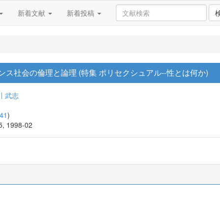
新着文献
新着投稿
ランス社会の倫理と論理 (特集 ポリセクシュアル--性とは何か)
川 武志
41
)
05, 1998-02