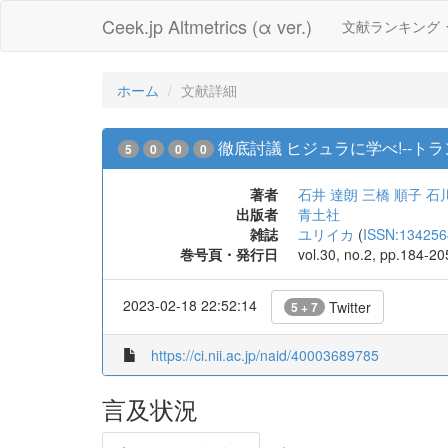
Ceek.jp Altmetrics (α ver.)
文献ランキング
ホーム
文献詳細
徹底討議 ヒジュラに学べ!--ト
5
0
0
0
著者
石井 達朗
三橋 順子
石
出版者
青土社
雑誌
ユリイカ
(
ISSN:134256
巻号頁・発行日
vol.30, no.2, pp.184-2
2023-02-18 22:52:14
Twitter
5 + 7
https://ci.nii.ac.jp/naid/40003689785
言及状況