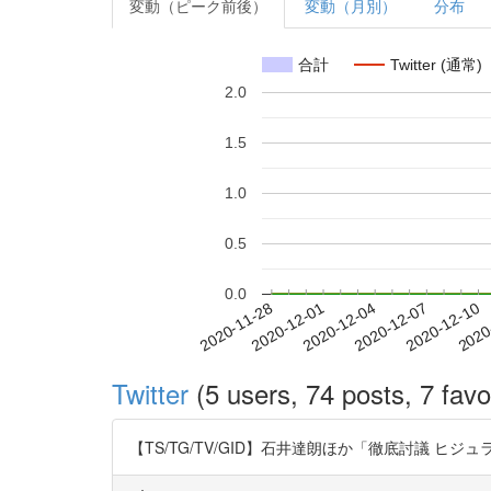
変動（ピーク前後）
変動（月別）
分布
合計
Twitter (通常)
2.0
1.5
1.0
0.5
0.0
2020-12-04
2020-12-07
2020-12-10
2020
2020-11-28
2020-12-01
Twitter
(5 users, 74 posts, 7 favo
【TS/TG/TV/GID】石井達朗ほか「徹底討議 ヒジュラに学べ! 