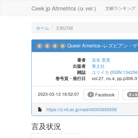
Ceek.jp Altmetrics (α ver.)
文献ランキング
ホーム
文献詳細
Queer America--レズビ
6
0
0
0
著者
浜名 恵美
出版者
青土社
雑誌
ユリイカ
(
ISSN:134256
巻号頁・発行日
vol.27, no.4, pp.p306-
2023-03-13 18:52:07
Facebook
1
5 + 6
https://ci.nii.ac.jp/naid/40003693558
言及状況