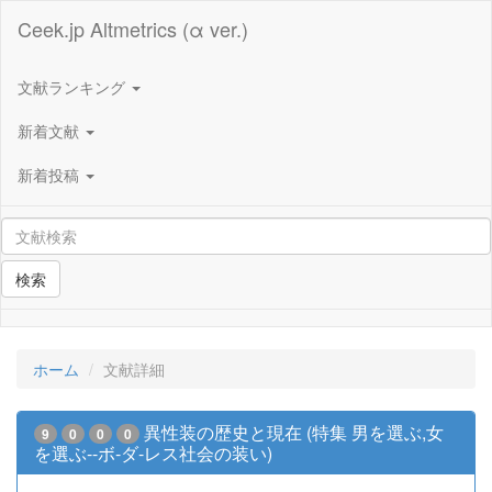
Ceek.jp Altmetrics (α ver.)
文献ランキング
新着文献
新着投稿
検索
ホーム
文献詳細
異性装の歴史と現在 (特集 男を選ぶ,女
9
0
0
0
を選ぶ--ボ-ダ-レス社会の装い)