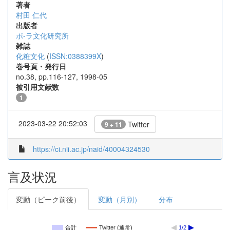
著者
村田 仁代
出版者
ポ-ラ文化研究所
雑誌
化粧文化
(
ISSN:0388399X
)
巻号頁・発行日
no.38, pp.116-127, 1998-05
被引用文献数
1
2023-03-22 20:52:03
Twitter
9 + 11
https://ci.nii.ac.jp/naid/40004324530
言及状況
変動（ピーク前後）
変動（月別）
分布
合計
Twitter (通常)
1/2