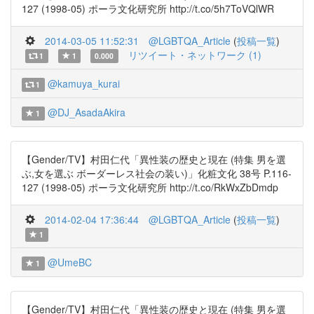
127 (1998-05) ポーラ文化研究所 http://t.co/5h7ToVQlWR
2014-03-05 11:52:31
@LGBTQA_Article
(
投稿一覧
)
リツイート・ネットワーク (1)
1
1
0.000
@kamuya_kurai
1
@DJ_AsadaAkira
1
【Gender/TV】村田仁代「異性装の歴史と現在 (特集 男を選
ぶ,女を選ぶ ボーダーレス社会の装い)」化粧文化 38号 P.116-
127 (1998-05) ポーラ文化研究所 http://t.co/RkWxZbDmdp
2014-02-04 17:36:44
@LGBTQA_Article
(
投稿一覧
)
1
@UmeBC
1
【Gender/TV】村田仁代「異性装の歴史と現在 (特集 男を選