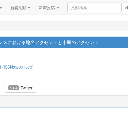
新着文献
新着投稿
ンスにおける地名アクセントと市民のアクセント
報
(
ISSN:02897873
)
Twitter
5 + 4