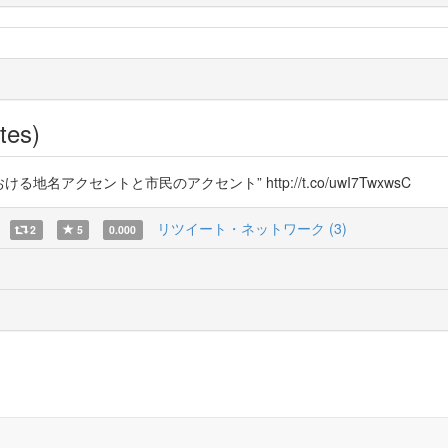
tes)
地名アクセントと市民のアクセント” http://t.co/uwI7TwxwsC
リツイート・ネットワーク (3)
2
5
0.000