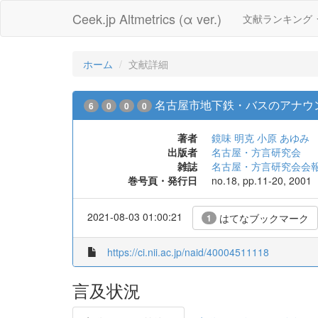
Ceek.jp Altmetrics (α ver.)
文献ランキング
ホーム
文献詳細
名古屋市地下鉄・バスのアナウ
6
0
0
0
著者
鏡味 明克
小原 あゆみ
出版者
名古屋・方言研究会
雑誌
名古屋・方言研究会会
巻号頁・発行日
no.18, pp.11-20, 2001
2021-08-03 01:00:21
はてなブックマーク
1
https://ci.nii.ac.jp/naid/40004511118
言及状況