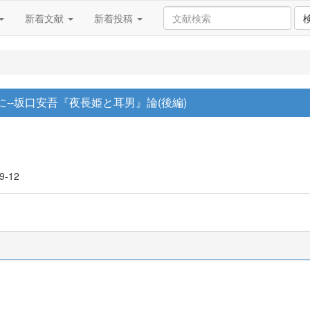
新着文献
新着投稿
--坂口安吾『夜長姫と耳男』論(後編)
99-12