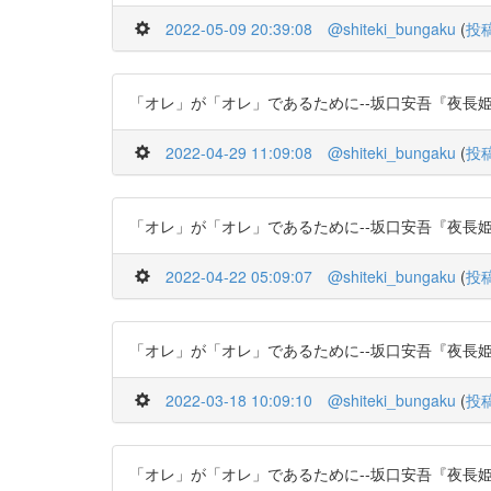
2022-05-09 20:39:08
@shiteki_bungaku
(
投
「オレ」が「オレ」であるために--坂口安吾『夜長姫と耳男』論(後
2022-04-29 11:09:08
@shiteki_bungaku
(
投
「オレ」が「オレ」であるために--坂口安吾『夜長姫と耳男』論(後
2022-04-22 05:09:07
@shiteki_bungaku
(
投
「オレ」が「オレ」であるために--坂口安吾『夜長姫と耳男』論(
2022-03-18 10:09:10
@shiteki_bungaku
(
投
「オレ」が「オレ」であるために--坂口安吾『夜長姫と耳男』論(後