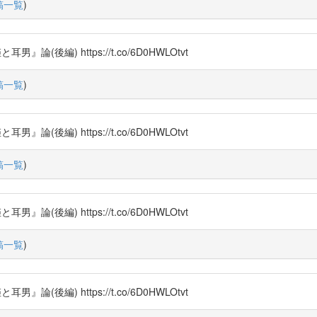
稿一覧
)
編) https://t.co/6D0HWLOtvt
稿一覧
)
編) https://t.co/6D0HWLOtvt
稿一覧
)
編) https://t.co/6D0HWLOtvt
稿一覧
)
編) https://t.co/6D0HWLOtvt