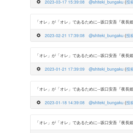
2023-03-17 15:39:08
@shiteki_bungaku
(
投
「オレ」が「オレ」であるために--坂口安吾『夜長姫と耳男』論(後
2023-02-21 17:39:08
@shiteki_bungaku
(
投
「オレ」が「オレ」であるために--坂口安吾『夜長姫と耳男』論(後
2023-01-21 17:39:09
@shiteki_bungaku
(
投
「オレ」が「オレ」であるために--坂口安吾『夜長姫と耳男』論(後
2023-01-18 14:39:08
@shiteki_bungaku
(
投
「オレ」が「オレ」であるために--坂口安吾『夜長姫と耳男』論(後