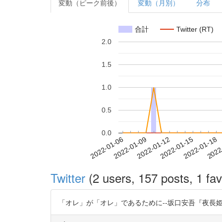
変動（ピーク前後）
変動（月別）
分布
合計
Twitter (RT)
2.0
1.5
1.0
0.5
0.0
2022-01-12
2022-01-15
2022-01-18
2022
2022-01-06
2022-01-09
Twitter
(2 users, 157 posts, 1 fav
「オレ」が「オレ」であるために--坂口安吾『夜長姫と耳男』論(後