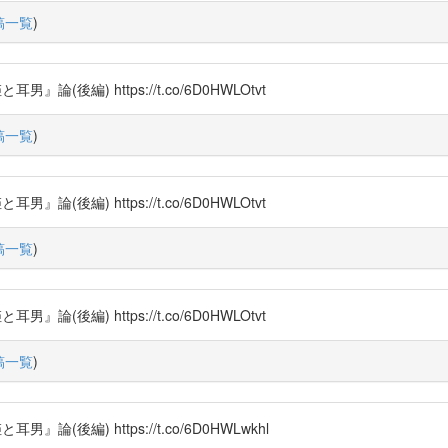
稿一覧
)
編) https://t.co/6D0HWLOtvt
稿一覧
)
編) https://t.co/6D0HWLOtvt
稿一覧
)
編) https://t.co/6D0HWLOtvt
稿一覧
)
後編) https://t.co/6D0HWLwkhl