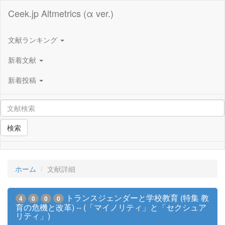
Ceek.jp Altmetrics (α ver.)
文献ランキング
新着文献
新着投稿
検索
ホーム
文献詳細
トランスジェンダーと学校教育 (特集 教
4
0
0
0
育の危機と改革) -- (「マイノリティ」と「セクシュア
リティ」)