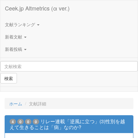
Ceek.jp Altmetrics (α ver.)
文献ランキング
新着文献
新着投稿
検索
ホーム
文献詳細
リレー連載「逆風に立つ」(3)性別を越
4
0
0
0
えて生きることは「病」なのか?