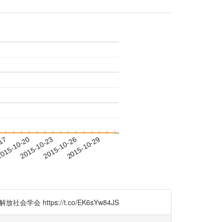
-17
015-10-20
2015-10-23
2015-10-26
2015-10-29
 https://t.co/EK6sYw84JS