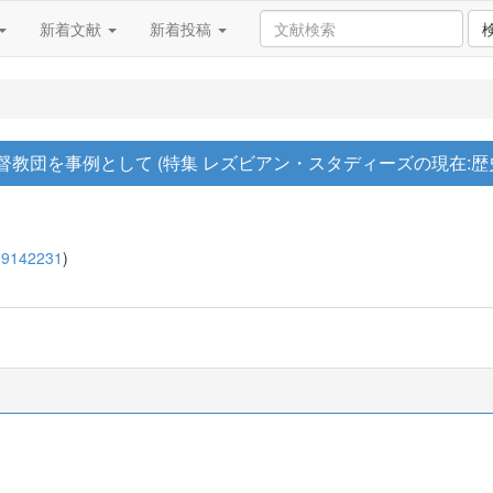
新着文献
新着投稿
督教団を事例として (特集 レズビアン・スタディーズの現在:歴
09142231
)