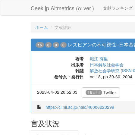
Ceek.jp Altmetrics (α ver.)
文献ランキング
ホーム
文献詳細
レズビアンの不可視性--日本基
16
0
0
0
著者
堀江 有里
出版者
日本解放社会学会
雑誌
解放社会学研究
(
ISSN:
巻号頁・発行日
no.18, pp.39-60, 2004
2023-04-02 20:52:03
Twitter
16 + 11
https://ci.nii.ac.jp/naid/40006223299
言及状況