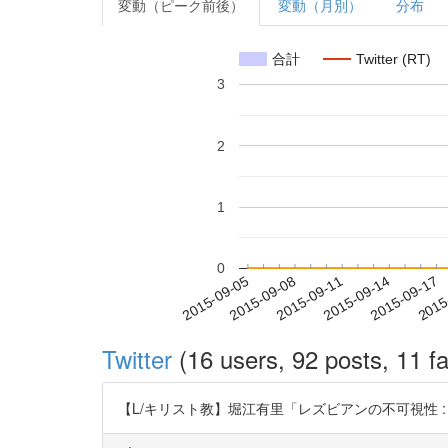
変動（ピーク前後）
変動（月別）
分布
合計
Twitter (RT)
3
2
1
0
2015-09-11
2015-09-14
2015-09-17
2015
2015-09-05
2015-09-08
Twitter
(16 users, 92 posts, 11 fa
【L/キリスト教】堀江有里「レズビアンの不可視性 : 日本基督教