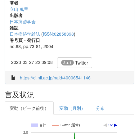
著者
立山 萬里
出版者
日本病跡学会
雑誌
日本病跡学雑誌
(
ISSN:02858398
)
巻号頁・発行日
no.68, pp.73-81, 2004
2023-03-27 22:39:08
Twitter
3 + 1
https://ci.nii.ac.jp/naid/40006541146
言及状況
変動（ピーク前後）
変動（月別）
分布
合計
Twitter (通常)
1/2
2.0