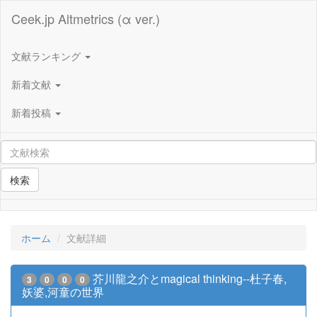
Ceek.jp Altmetrics (α ver.)
文献ランキング
新着文献
新着投稿
検索
ホーム
文献詳細
芥川龍之介とmagical thinking--杜子春,
3
0
0
0
妖婆,河童の世界