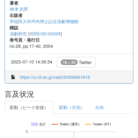
著者
神津 武男
出版者
早稲田大学坪内博士記念演劇博物館
雑誌
演劇研究
(
ISSN:0913039X
)
巻号頁・発行日
no.28, pp.17-40, 2004
2023-07-10 14:36:54
Twitter
16 + 33
https://ci.nii.ac.jp/naid/40006991818
言及状況
変動（ピーク前後）
変動（月別）
分布
合計
Twitter (通常)
Twitter (RT)
6