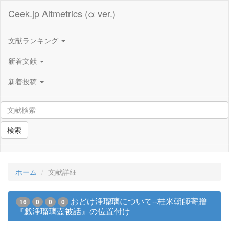
Ceek.jp Altmetrics (α ver.)
文献ランキング
新着文献
新着投稿
検索
ホーム
文献詳細
おどけ浄瑠璃について--桂米朝師寄贈
16
0
0
0
『戯浄瑠璃壺被話』の位置付け