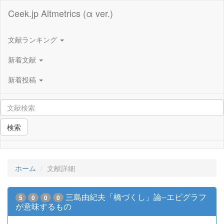
Ceek.jp Altmetrics (α ver.)
文献ランキング
新着文献
新着投稿
検索
ホーム
文献詳細
三島由紀夫「橋づくし」論--エピグラフ
5
0
0
0
が意味するもの