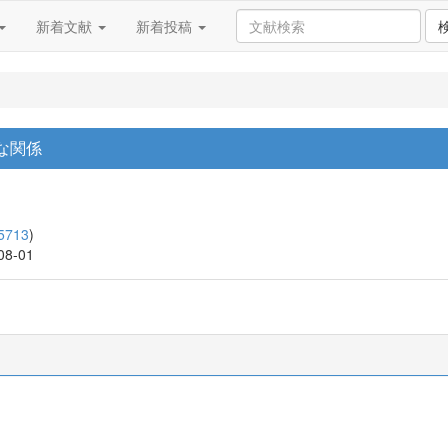
新着文献
新着投稿
な関係
5713
)
008-01