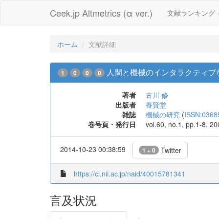
Ceek.jp Altmetrics (α ver.)
文献ランキング
ホーム
文献詳細
人間と機械のインタラクティブ
1
0
0
0
著者
古川 修
出版者
養賢堂
雑誌
機械の研究
(
ISSN:0368
巻号頁・発行日
vol.60, no.1, pp.1-8, 2
2014-10-23 00:38:59
Twitter
1 + 0
https://ci.nii.ac.jp/naid/40015781341
言及状況