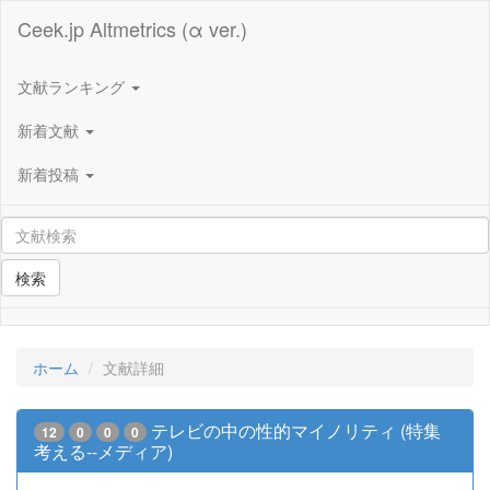
Ceek.jp Altmetrics (α ver.)
文献ランキング
新着文献
新着投稿
検索
ホーム
文献詳細
テレビの中の性的マイノリティ (特集
12
0
0
0
考える--メディア)