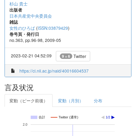
杉山 貴士
出版者
日本共産党中央委員会
雑誌
女性のひろば
(
ISSN:03879429
)
巻号頁・発行日
no.363, pp.96-98, 2009-05
2023-02-21 04:52:09
Twitter
9 + 6
https://ci.nii.ac.jp/naid/40016604537
言及状況
変動（ピーク前後）
変動（月別）
分布
合計
Twitter (通常)
1/2
2.0