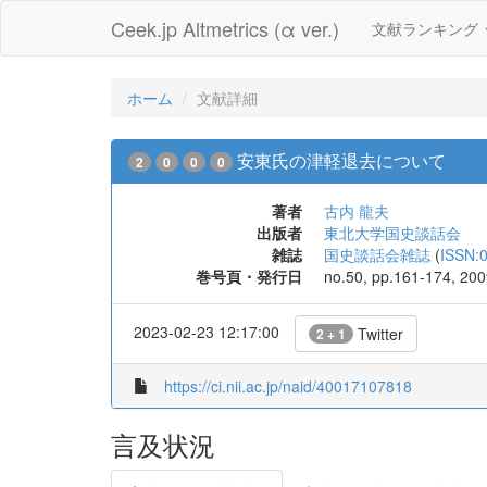
Ceek.jp Altmetrics (α ver.)
文献ランキング
ホーム
文献詳細
安東氏の津軽退去について
2
0
0
0
著者
古内 龍夫
出版者
東北大学国史談話会
雑誌
国史談話会雑誌
(
ISSN:
巻号頁・発行日
no.50, pp.161-174, 20
2023-02-23 12:17:00
Twitter
2 + 1
https://ci.nii.ac.jp/naid/40017107818
言及状況