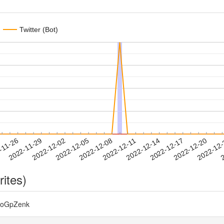
Twitter (Bot)
2022-12-17
2022-12-20
2022-12
-11-26
2
2022-11-29
2022-12-02
2022-12-05
2022-12-08
2022-12-11
2022-12-14
rites)
oGpZenk