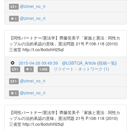
@zimei_no_ri
1
@zimei_no_ri
1
【同性パートナー/憲法学】齊藤笑美子「家族と憲法 : 同性カ
ップルの法的承認の意味」憲法問題 21号 P.108-118 (2010)
三省堂 http://t.co/8o0ohH25qI
2015-04-26 09:49:39
@LGBTQA_Article
(
投稿一覧
)
リツイート・ネットワーク (1)
1
1
1.000
@zimei_no_ri
1
@zimei_no_ri
1
【同性パートナー/憲法学】齊藤笑美子「家族と憲法 : 同性カ
ップルの法的承認の意味」憲法問題 21号 P.108-118 (2010)
三省堂 http://t.co/8o0ohH25qI