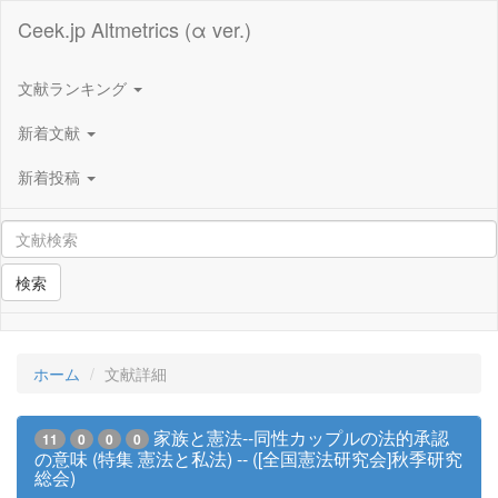
Ceek.jp Altmetrics (α ver.)
文献ランキング
新着文献
新着投稿
検索
ホーム
文献詳細
家族と憲法--同性カップルの法的承認
11
0
0
0
の意味 (特集 憲法と私法) -- ([全国憲法研究会]秋季研究
総会)