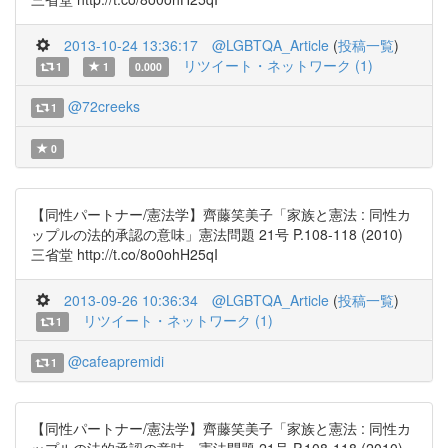
2013-10-24 13:36:17
@LGBTQA_Article
(
投稿一覧
)
リツイート・ネットワーク (1)
1
1
0.000
@72creeks
1
0
【同性パートナー/憲法学】齊藤笑美子「家族と憲法 : 同性カ
ップルの法的承認の意味」憲法問題 21号 P.108-118 (2010)
三省堂 http://t.co/8o0ohH25qI
2013-09-26 10:36:34
@LGBTQA_Article
(
投稿一覧
)
リツイート・ネットワーク (1)
1
@cafeapremidi
1
【同性パートナー/憲法学】齊藤笑美子「家族と憲法 : 同性カ