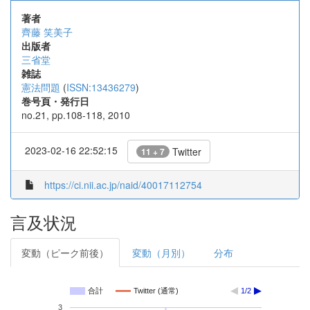
著者
齊藤 笑美子
出版者
三省堂
雑誌
憲法問題
(
ISSN:13436279
)
巻号頁・発行日
no.21, pp.108-118, 2010
2023-02-16 22:52:15
Twitter
11 + 7
https://ci.nii.ac.jp/naid/40017112754
言及状況
変動（ピーク前後）
変動（月別）
分布
合計
Twitter (通常)
1/2
3