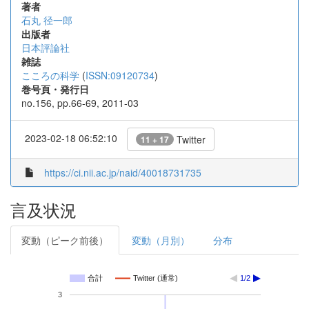
著者
石丸 径一郎
出版者
日本評論社
雑誌
こころの科学
(
ISSN:09120734
)
巻号頁・発行日
no.156, pp.66-69, 2011-03
2023-02-18 06:52:10
Twitter
11 + 17
https://ci.nii.ac.jp/naid/40018731735
言及状況
変動（ピーク前後）
変動（月別）
分布
合計
Twitter (通常)
1/2
3