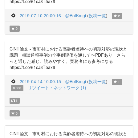
https://t.co/61cJ8T5ax6
2019-07-10 20:00:16
@BotKmgi
(
投稿一覧
)
2
0
CiNii 論文 - 市町村における高齢者虐待への初期対応の現状と
課題 : 相談通報事例の全事例評価を通して〜PDFあり さら
っと通した感じ、読みやすく、実務者にも参考になる
https://t.co/61cJ8T5ax6
2019-04-14 10:00:15
@BotKmgi
(
投稿一覧
)
1
リツイート・ネットワーク (1)
0.000
1
0
CiNii 論文 - 市町村における高齢者虐待への初期対応の現状と