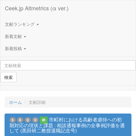
Ceek.jp Altmetrics (α ver.)
文献ランキング
新着文献
新着投稿
検索
ホーム
文献詳細
市町村における高齢者虐待への初
5
0
0
0
IR
期対応の現状と課題 : 相談通報事例の全事例評価を通
して (黒田研二教授退職記念号)