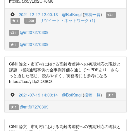
https://t.co/yLlp2CR6M8
2021-12-17 12:00:13
@BotKmgi
(
投稿一覧
)
1
リツイート・ネットワーク (1)
1
1.000
@mtf07270309
1
@mtf07270309
1
CiNii 論文 - 市町村における高齢者虐待への初期対応の現状と
課題 : 相談通報事例の全事例評価を通して〜PDFあり さら
っと通した感じ、読みやすく、実務者にも参考になる
https://t.co/yLlp2D89O8
2021-07-19 14:00:14
@BotKmgi
(
投稿一覧
)
1
@mtf07270309
1
CiNii 論文 - 市町村における高齢者虐待への初期対応の現状と