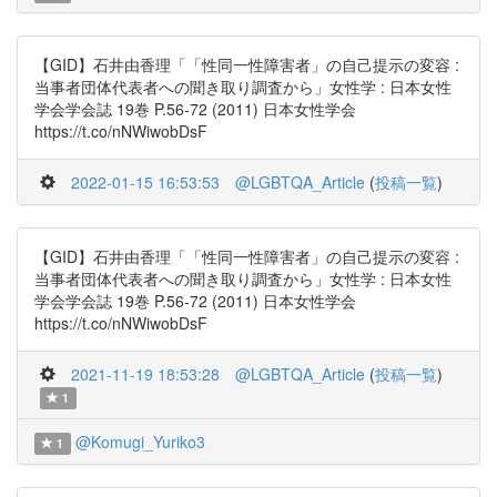
【GID】石井由香理「「性同一性障害者」の自己提示の変容 :
当事者団体代表者への聞き取り調査から」女性学 : 日本女性
学会学会誌 19巻 P.56-72 (2011) 日本女性学会
https://t.co/nNWiwobDsF
2022-01-15 16:53:53
@LGBTQA_Article
(
投稿一覧
)
【GID】石井由香理「「性同一性障害者」の自己提示の変容 :
当事者団体代表者への聞き取り調査から」女性学 : 日本女性
学会学会誌 19巻 P.56-72 (2011) 日本女性学会
https://t.co/nNWiwobDsF
2021-11-19 18:53:28
@LGBTQA_Article
(
投稿一覧
)
1
@Komugi_Yuriko3
1