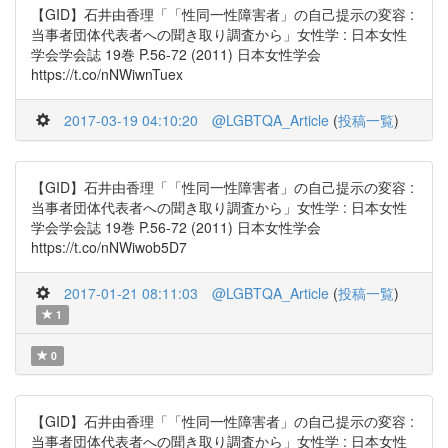
【GID】石井由香理「「性同一性障害者」の自己提示の変容 :
当事者団体代表者への聞き取り調査から」女性学 : 日本女性
学会学会誌 19巻 P.56-72 (2011) 日本女性学会
https://t.co/nNWiwnTuex
2017-03-19 04:10:20
@LGBTQA_Article
(
投稿一覧
)
【GID】石井由香理「「性同一性障害者」の自己提示の変容 :
当事者団体代表者への聞き取り調査から」女性学 : 日本女性
学会学会誌 19巻 P.56-72 (2011) 日本女性学会
https://t.co/nNWiwob5D7
2017-01-21 08:11:03
@LGBTQA_Article
(
投稿一覧
)
1
0
【GID】石井由香理「「性同一性障害者」の自己提示の変容 :
当事者団体代表者への聞き取り調査から」女性学 : 日本女性