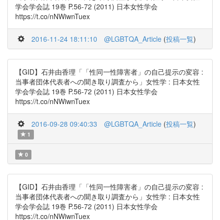
学会学会誌 19巻 P.56-72 (2011) 日本女性学会
https://t.co/nNWiwnTuex
2016-11-24 18:11:10
@LGBTQA_Article
(
投稿一覧
)
【GID】石井由香理「「性同一性障害者」の自己提示の変容 :
当事者団体代表者への聞き取り調査から」女性学 : 日本女性
学会学会誌 19巻 P.56-72 (2011) 日本女性学会
https://t.co/nNWiwnTuex
2016-09-28 09:40:33
@LGBTQA_Article
(
投稿一覧
)
1
0
【GID】石井由香理「「性同一性障害者」の自己提示の変容 :
当事者団体代表者への聞き取り調査から」女性学 : 日本女性
学会学会誌 19巻 P.56-72 (2011) 日本女性学会
https://t.co/nNWiwnTuex