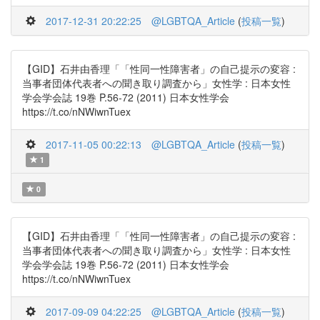
2017-12-31 20:22:25
@LGBTQA_Article
(
投稿一覧
)
【GID】石井由香理「「性同一性障害者」の自己提示の変容 :
当事者団体代表者への聞き取り調査から」女性学 : 日本女性
学会学会誌 19巻 P.56-72 (2011) 日本女性学会
https://t.co/nNWiwnTuex
2017-11-05 00:22:13
@LGBTQA_Article
(
投稿一覧
)
1
0
【GID】石井由香理「「性同一性障害者」の自己提示の変容 :
当事者団体代表者への聞き取り調査から」女性学 : 日本女性
学会学会誌 19巻 P.56-72 (2011) 日本女性学会
https://t.co/nNWiwnTuex
2017-09-09 04:22:25
@LGBTQA_Article
(
投稿一覧
)