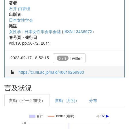
著者
石井 由香理
出版者
日本女性学会
雑誌
女性学 : 日本女性学会学会誌
(
ISSN:1343697X
)
巻号頁・発行日
vol.19, pp.56-72, 2011
2023-02-17 18:52:15
Twitter
5 + 9
https://ci.nii.ac.jp/naid/40019259980
言及状況
変動（ピーク前後）
変動（月別）
分布
合計
Twitter (通常)
1/2
2.0