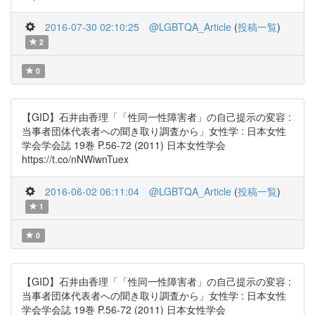
2016-07-30 02:10:25
@LGBTQA_Article
(
投稿一覧
)
2
0
【GID】石井由香理「「性同一性障害者」の自己提示の変容 :
当事者団体代表者への聞き取り調査から」女性学 : 日本女性
学会学会誌 19巻 P.56-72 (2011) 日本女性学会
https://t.co/nNWiwnTuex
2016-06-02 06:11:04
@LGBTQA_Article
(
投稿一覧
)
1
0
【GID】石井由香理「「性同一性障害者」の自己提示の変容 :
当事者団体代表者への聞き取り調査から」女性学 : 日本女性
学会学会誌 19巻 P.56-72 (2011) 日本女性学会