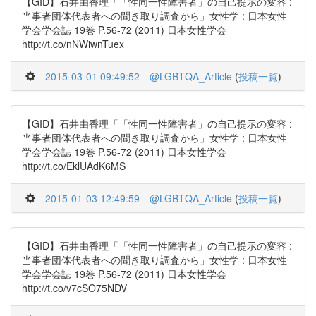
【GID】石井由香理「「性同一性障害者」の自己提示の変容 :
当事者団体代表者への聞き取り調査から」女性学 : 日本女性
学会学会誌 19巻 P.56-72 (2011) 日本女性学会
http://t.co/nNWiwnTuex
2015-03-01 09:49:52
@LGBTQA_Article
(
投稿一覧
)
【GID】石井由香理「「性同一性障害者」の自己提示の変容 :
当事者団体代表者への聞き取り調査から」女性学 : 日本女性
学会学会誌 19巻 P.56-72 (2011) 日本女性学会
http://t.co/EklUAdK6MS
2015-01-03 12:49:59
@LGBTQA_Article
(
投稿一覧
)
【GID】石井由香理「「性同一性障害者」の自己提示の変容 :
当事者団体代表者への聞き取り調査から」女性学 : 日本女性
学会学会誌 19巻 P.56-72 (2011) 日本女性学会
http://t.co/v7cSO75NDV