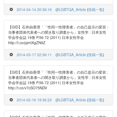
2014-04-14 20:36:16
@LGBTQA_Article
(
投稿一覧
)
【GID】石井由香理「「性同一性障害者」の自己提示の変容 :
当事者団体代表者への聞き取り調査から」女性学 : 日本女性
学会学会誌 19巻 P.56-72 (2011) 日本女性学会
http://t.co/pjmtXgZN9Z
2014-03-17 22:36:11
@LGBTQA_Article
(
投稿一覧
)
【GID】石井由香理「「性同一性障害者」の自己提示の変容 :
当事者団体代表者への聞き取り調査から」女性学 : 日本女性
学会学会誌 19巻 P.56-72 (2011) 日本女性学会
http://t.co/v7cSO75NDV
2014-02-16 19:36:23
@LGBTQA_Article
(
投稿一覧
)