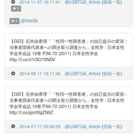
2014-11-07 16:11:41
@LGBTQA_Article
(
投稿一覧
)
1
@30kiSk
1
【GID】石井由香理「「性同一性障害者」の自己提示の変容 :
当事者団体代表者への聞き取り調査から」女性学 : 日本女性
学会学会誌 19巻 P.56-72 (2011) 日本女性学会
http://t.co/v7cSO75NDV
2014-09-11 19:11:46
@LGBTQA_Article
(
投稿一覧
)
【GID】石井由香理「「性同一性障害者」の自己提示の変容 :
当事者団体代表者への聞き取り調査から」女性学 : 日本女性
学会学会誌 19巻 P.56-72 (2011) 日本女性学会
http://t.co/pjmtXgZN9Z
2014-07-17 05:06:25
@LGBTQA_Article
(
投稿一覧
)