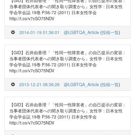
【GID】石井由香理「「性同一性障害者」の自己提示の変容 :
当事者団体代表者への聞き取り調査から」女性学 : 日本女性
学会学会誌 19巻 P.56-72 (2011) 日本女性学会
http://t.co/v7cSO75NDV
2014-01-19 01:36:01
@LGBTQA_Article
(
投稿一覧
)
【GID】石井由香理「「性同一性障害者」の自己提示の変容 :
当事者団体代表者への聞き取り調査から」女性学 : 日本女性
学会学会誌 19巻 P.56-72 (2011) 日本女性学会
http://t.co/v7cSO75NDV
2013-12-21 08:36:26
@LGBTQA_Article
(
投稿一覧
)
【GID】石井由香理「「性同一性障害者」の自己提示の変容 :
当事者団体代表者への聞き取り調査から」女性学 : 日本女性
学会学会誌 19巻 P.56-72 (2011) 日本女性学会
http://t.co/v7cSO75NDV