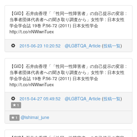
【GID】石井由香理「「性同一性障害者」の自己提示の変容 :
当事者団体代表者への聞き取り調査から」女性学 : 日本女性
学会学会誌 19巻 P.56-72 (2011) 日本女性学会
http://t.co/nNWiwnTuex
2015-06-23 10:20:52
@LGBTQA_Article
(
投稿一覧
)
【GID】石井由香理「「性同一性障害者」の自己提示の変容 :
当事者団体代表者への聞き取り調査から」女性学 : 日本女性
学会学会誌 19巻 P.56-72 (2011) 日本女性学会
http://t.co/nNWiwnTuex
2015-04-27 05:49:52
@LGBTQA_Article
(
投稿一覧
)
1
@ishimai_june
1