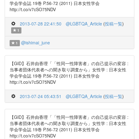
学会学会誌 19巻 P.56-72 (2011) 日本女性学会
http://t.co/v7cSO75NDV
2013-07-28 22:41:50
@LGBTQA_Article
(
投稿一覧
)
1
@ishimai_june
1
【GID】石井由香理「「性同一性障害者」の自己提示の変容 :
当事者団体代表者への聞き取り調査から」女性学 : 日本女性
学会学会誌 19巻 P.56-72 (2011) 日本女性学会
http://t.co/v7cSO75NDV
2013-07-24 05:43:51
@LGBTQA_Article
(
投稿一覧
)
【GID】石井由香理「「性同一性障害者」の自己提示の変容 :
当事者団体代表者への聞き取り調査から」女性学 : 日本女性
学会学会誌 19巻 P.56-72 (2011) 日本女性学会
http://t.co/v7cSO75NDV