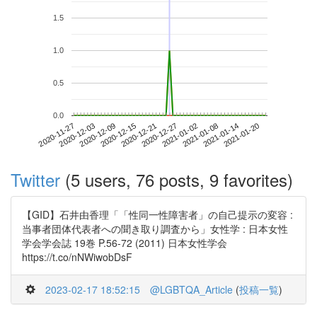
1.5
1.0
0.5
0.0
2021-01-14
2020-11-27
2020-12-15
2021-01-02
2021-01-20
2020-12-03
2020-12-21
2021-01-08
2020-12-09
2020-12-27
Twitter
(5 users, 76 posts, 9 favorites)
【GID】石井由香理「「性同一性障害者」の自己提示の変容 :
当事者団体代表者への聞き取り調査から」女性学 : 日本女性
学会学会誌 19巻 P.56-72 (2011) 日本女性学会
https://t.co/nNWiwobDsF
2023-02-17 18:52:15
@LGBTQA_Article
(
投稿一覧
)