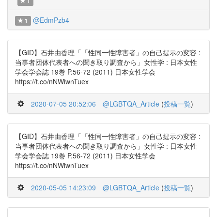
1
@EdmPzb4
1
【GID】石井由香理「「性同一性障害者」の自己提示の変容 :
当事者団体代表者への聞き取り調査から」女性学 : 日本女性
学会学会誌 19巻 P.56-72 (2011) 日本女性学会
https://t.co/nNWiwnTuex
2020-07-05 20:52:06
@LGBTQA_Article
(
投稿一覧
)
【GID】石井由香理「「性同一性障害者」の自己提示の変容 :
当事者団体代表者への聞き取り調査から」女性学 : 日本女性
学会学会誌 19巻 P.56-72 (2011) 日本女性学会
https://t.co/nNWiwnTuex
2020-05-05 14:23:09
@LGBTQA_Article
(
投稿一覧
)