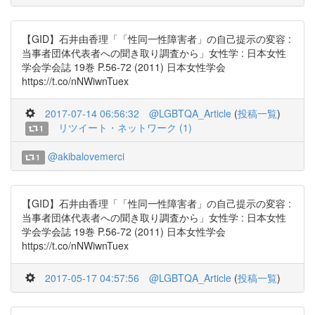
【GID】石井由香理「「性同一性障害者」の自己提示の変容 :
当事者団体代表者への聞き取り調査から」女性学 : 日本女性
学会学会誌 19巻 P.56-72 (2011) 日本女性学会
https://t.co/nNWiwnTuex
2017-07-14 06:56:32
@LGBTQA_Article
(
投稿一覧
)
リツイート・ネットワーク (1)
1
@akibalovemerci
1
【GID】石井由香理「「性同一性障害者」の自己提示の変容 :
当事者団体代表者への聞き取り調査から」女性学 : 日本女性
学会学会誌 19巻 P.56-72 (2011) 日本女性学会
https://t.co/nNWiwnTuex
2017-05-17 04:57:56
@LGBTQA_Article
(
投稿一覧
)