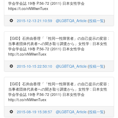
学会学会誌 19巻 P.56-72 (2011) 日本女性学会
https://t.co/nNWiwnTuex
2015-12-13 21:10:59
@LGBTQA_Article
(
投稿一覧
)
【GID】石井由香理「「性同一性障害者」の自己提示の変容 :
当事者団体代表者への聞き取り調査から」女性学 : 日本女性
学会学会誌 19巻 P.56-72 (2011) 日本女性学会
http://t.co/nNWiwnTuex
2015-10-15 22:50:10
@LGBTQA_Article
(
投稿一覧
)
【GID】石井由香理「「性同一性障害者」の自己提示の変容 :
当事者団体代表者への聞き取り調査から」女性学 : 日本女性
学会学会誌 19巻 P.56-72 (2011) 日本女性学会
http://t.co/nNWiwnTuex
2015-08-19 15:38:57
@LGBTQA_Article
(
投稿一覧
)