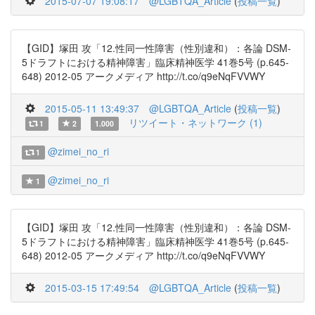
2015-07-07 19:08:17
@LGBTQA_Article
(
投稿一覧
)
【GID】塚田 攻「12.性同一性障害（性別違和）：各論 DSM-
5ドラフトにおける精神障害」臨床精神医学 41巻5号 (p.645-
648) 2012-05 アークメディア http://t.co/q9eNqFVVWY
2015-05-11 13:49:37
@LGBTQA_Article
(
投稿一覧
)
リツイート・ネットワーク (1)
1
2
1.000
@zimei_no_ri
1
@zimei_no_ri
1
【GID】塚田 攻「12.性同一性障害（性別違和）：各論 DSM-
5ドラフトにおける精神障害」臨床精神医学 41巻5号 (p.645-
648) 2012-05 アークメディア http://t.co/q9eNqFVVWY
2015-03-15 17:49:54
@LGBTQA_Article
(
投稿一覧
)