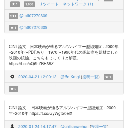
リツイート・ネットワーク (1)
1
1.000
@mtf07270309
1
@mtf07270309
1
CiNii 論文 - 日本映画が辿るアルツハイマー型認知症 : 2000年
~2010年〜PDFあり 1970〜1990年代の認知症を題材にした
映画の続編。こちらもじっくりと解題。
https://t.co/cQ6hZBH38Z
2020-04-21 12:00:13
@BotKmgi
(
投稿一覧
)
1
0
CiNii 論文 - 日本映画が辿るアルツハイマー型認知症 : 2000
年~2010年 https://t.co/GyWgtS0elX
2020-01-24 14:17:47
@chiisanaehon
(
投稿一覧
)