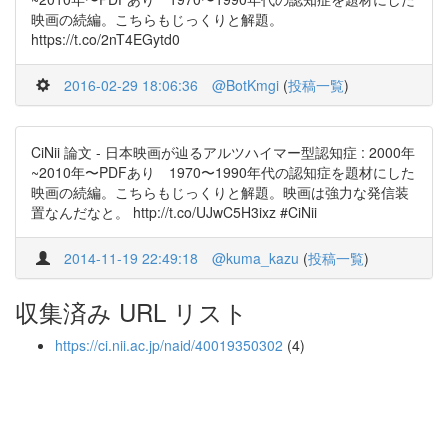
映画の続編。こちらもじっくりと解題。
https://t.co/2nT4EGytd0
2016-02-29 18:06:36
@BotKmgi
(
投稿一覧
)
CiNii 論文 - 日本映画が辿るアルツハイマー型認知症 : 2000年
~2010年〜PDFあり 1970〜1990年代の認知症を題材にした
映画の続編。こちらもじっくりと解題。映画は強力な発信装
置なんだなと。 http://t.co/UJwC5H3ixz #CiNii
2014-11-19 22:49:18
@kuma_kazu
(
投稿一覧
)
収集済み URL リスト
https://ci.nii.ac.jp/naid/40019350302
(4)