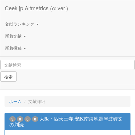
Ceek.jp Altmetrics (α ver.)
文献ランキング
新着文献
新着投稿
検索
ホーム
文献詳細
大阪・四天王寺,安政南海地震津波碑文
3
0
0
0
の判読