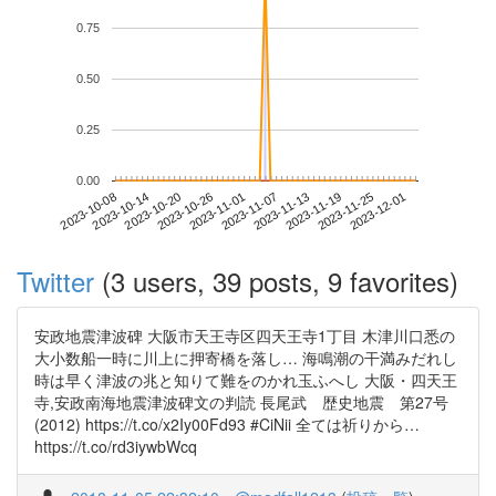
0.75
0.50
0.25
0.00
2023-11-25
2023-10-08
2023-10-26
2023-11-13
2023-12-01
2023-10-14
2023-11-01
2023-11-19
2023-10-20
2023-11-07
Twitter
(3 users, 39 posts, 9 favorites)
安政地震津波碑 大阪市天王寺区四天王寺1丁目 木津川口悉の
大小数船一時に川上に押寄橋を落し… 海鳴潮の干満みだれし
時は早く津波の兆と知りて難をのかれ玉ふへし 大阪・四天王
寺,安政南海地震津波碑文の判読 長尾武 歴史地震 第27号
(2012) https://t.co/x2Iy00Fd93 #CiNii 全ては祈りから…
https://t.co/rd3iywbWcq