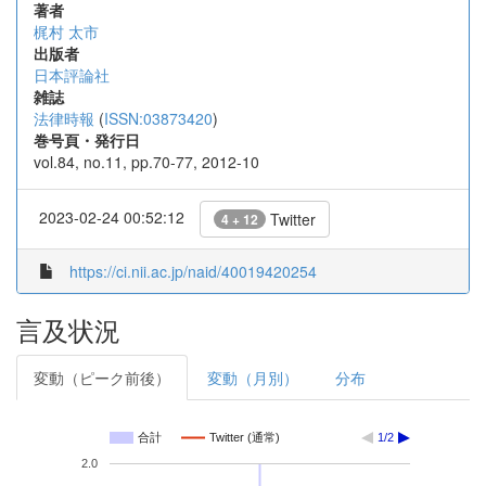
著者
梶村 太市
出版者
日本評論社
雑誌
法律時報
(
ISSN:03873420
)
巻号頁・発行日
vol.84, no.11, pp.70-77, 2012-10
2023-02-24 00:52:12
Twitter
4 + 12
https://ci.nii.ac.jp/naid/40019420254
言及状況
変動（ピーク前後）
変動（月別）
分布
合計
Twitter (通常)
1/2
2.0