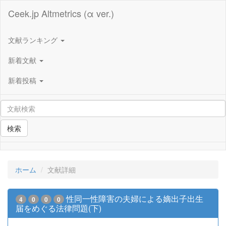
Ceek.jp Altmetrics (α ver.)
文献ランキング
新着文献
新着投稿
検索
ホーム
文献詳細
性同一性障害の夫婦による嫡出子出生
4
0
0
0
届をめぐる法律問題(下)