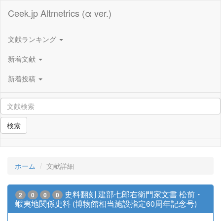
Ceek.jp Altmetrics (α ver.)
文献ランキング
新着文献
新着投稿
検索
ホーム
文献詳細
史料翻刻 建部七郎右衛門家文書 松前・
2
0
0
0
蝦夷地関係史料 (博物館相当施設指定60周年記念号)