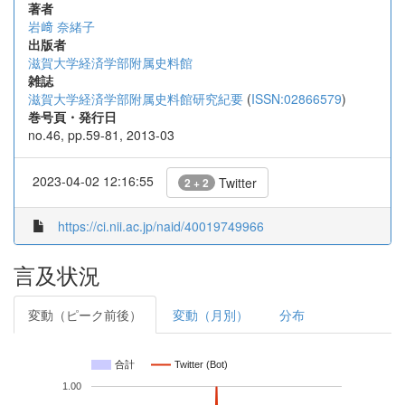
著者
岩﨑 奈緒子
出版者
滋賀大学経済学部附属史料館
雑誌
滋賀大学経済学部附属史料館研究紀要
(
ISSN:02866579
)
巻号頁・発行日
no.46, pp.59-81, 2013-03
2023-04-02 12:16:55
Twitter
2 + 2
https://ci.nii.ac.jp/naid/40019749966
言及状況
変動（ピーク前後）
変動（月別）
分布
合計
Twitter (Bot)
1.00