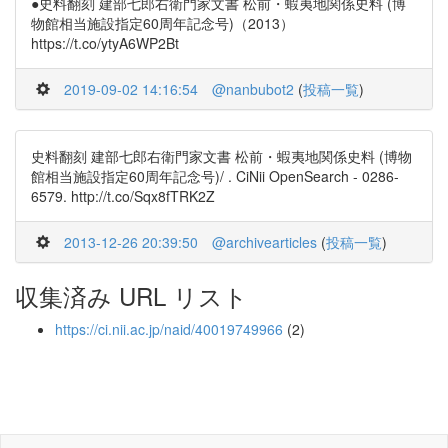
●史料翻刻 建部七郎右衛門家文書 松前・蝦夷地関係史料 (博
物館相当施設指定60周年記念号)（2013）
https://t.co/ytyA6WP2Bt
2019-09-02 14:16:54
@nanbubot2
(
投稿一覧
)
史料翻刻 建部七郎右衛門家文書 松前・蝦夷地関係史料 (博物
館相当施設指定60周年記念号)/ . CiNii OpenSearch - 0286-
6579. http://t.co/Sqx8fTRK2Z
2013-12-26 20:39:50
@archivearticles
(
投稿一覧
)
収集済み URL リスト
https://ci.nii.ac.jp/naid/40019749966
(2)