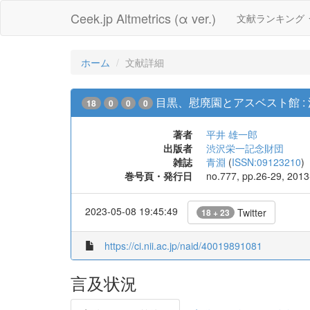
Ceek.jp Altmetrics (α ver.)
文献ランキング
ホーム
文献詳細
目黒、慰廃園とアスベスト館 
18
0
0
0
著者
平井 雄一郎
出版者
渋沢栄一記念財団
雑誌
青淵
(
ISSN:09123210
)
巻号頁・発行日
no.777, pp.26-29, 2013
2023-05-08 19:45:49
Twitter
18 + 23
https://ci.nii.ac.jp/naid/40019891081
言及状況