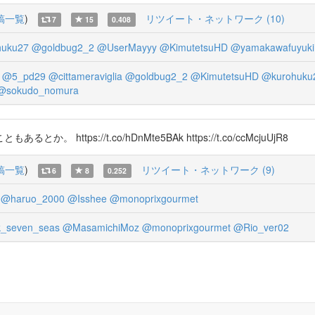
稿一覧
)
リツイート・ネットワーク (10)
7
15
0.408
huku27
@goldbug2_2
@UserMayyy
@KimutetsuHD
@yamakawafuyuki
@5_pd29
@cittameraviglia
@goldbug2_2
@KimutetsuHD
@kurohuku
@sokudo_nomura
ps://t.co/hDnMte5BAk https://t.co/ccMcjuUjR8
稿一覧
)
リツイート・ネットワーク (9)
6
8
0.252
@haruo_2000
@Isshee
@monoprixgourmet
_seven_seas
@MasamichiMoz
@monoprixgourmet
@Rio_ver02