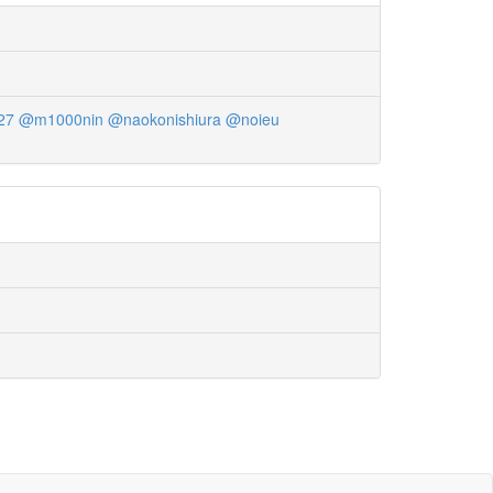
27
@m1000nin
@naokonishiura
@noieu