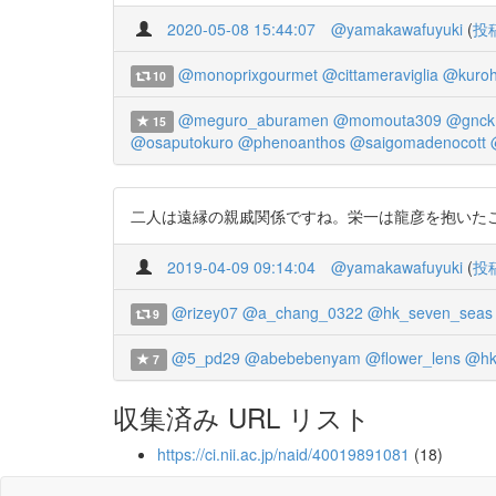
2020-05-08 15:44:07
@yamakawafuyuki
(
投
@monoprixgourmet
@cittameraviglia
@kuro
10
@meguro_aburamen
@momouta309
@gnck
15
@osaputokuro
@phenoanthos
@saigomadenocott
二人は遠縁の親戚関係ですね。栄一は龍彦を抱いたこともあるとか。 htt
2019-04-09 09:14:04
@yamakawafuyuki
(
投
@rizey07
@a_chang_0322
@hk_seven_seas
9
@5_pd29
@abebebenyam
@flower_lens
@hk
7
収集済み URL リスト
https://ci.nii.ac.jp/naid/40019891081
(18)