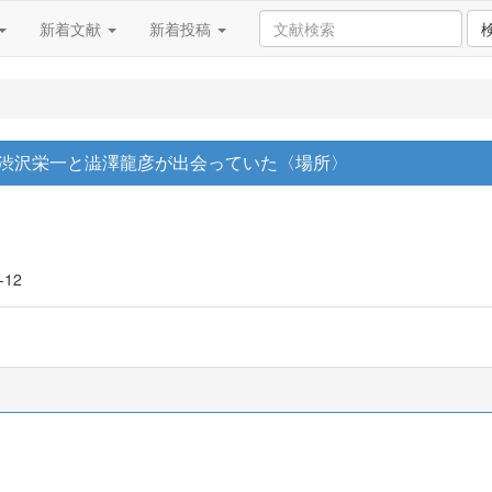
新着文献
新着投稿
: 渋沢栄一と澁澤龍彦が出会っていた〈場所〉
-12