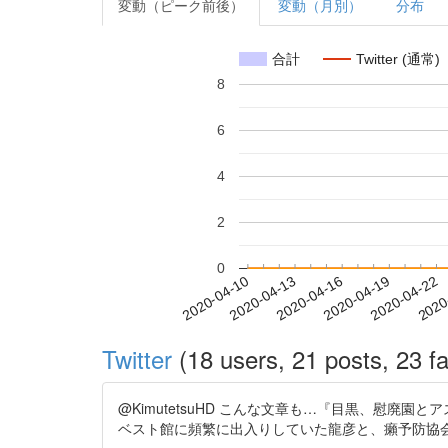
変動（ピーク前後）
変動（月別）
分布
合計
Twitter (通常)
8
6
4
2
0
2020-04-16
2020-04-19
2020-04-22
2020
2020-04-10
2020-04-13
Twitter
(18 users, 21 posts, 23 fa
@KimutetsuHD こんな文章も…『目黒、慰廃園とアス
ベスト館に頻繁に出入りしていた龍彦と、癩予防協