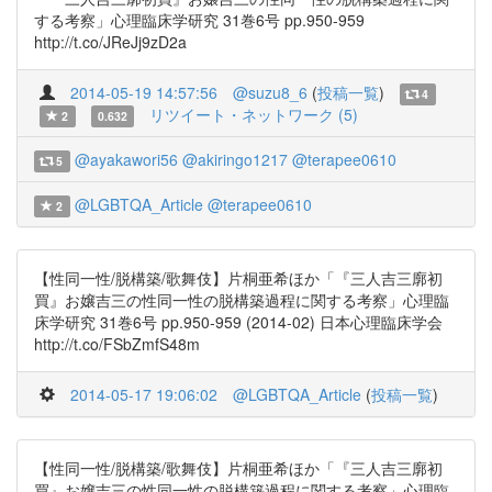
する考察」心理臨床学研究 31巻6号 pp.950-959
http://t.co/JReJj9zD2a
2014-05-19 14:57:56
@suzu8_6
(
投稿一覧
)
4
リツイート・ネットワーク (5)
2
0.632
@ayakawori56
@akiringo1217
@terapee0610
5
@LGBTQA_Article
@terapee0610
2
【性同一性/脱構築/歌舞伎】片桐亜希ほか「『三人吉三廓初
買』お嬢吉三の性同一性の脱構築過程に関する考察」心理臨
床学研究 31巻6号 pp.950-959 (2014-02) 日本心理臨床学会
http://t.co/FSbZmfS48m
2014-05-17 19:06:02
@LGBTQA_Article
(
投稿一覧
)
【性同一性/脱構築/歌舞伎】片桐亜希ほか「『三人吉三廓初
買』お嬢吉三の性同一性の脱構築過程に関する考察」心理臨