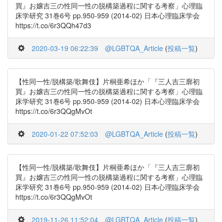
買』お嬢吉三の性同一性の脱構築過程に関する考察」心理臨
床学研究 31巻6号 pp.950-959 (2014-02) 日本心理臨床学会
https://t.co/6r3QQh47d3
2020-03-19 06:22:39
@LGBTQA_Article
(
投稿一覧
)
【性同一性/脱構築/歌舞伎】片桐亜希ほか「『三人吉三廓初
買』お嬢吉三の性同一性の脱構築過程に関する考察」心理臨
床学研究 31巻6号 pp.950-959 (2014-02) 日本心理臨床学会
https://t.co/6r3QQgMvOt
2020-01-22 07:52:03
@LGBTQA_Article
(
投稿一覧
)
【性同一性/脱構築/歌舞伎】片桐亜希ほか「『三人吉三廓初
買』お嬢吉三の性同一性の脱構築過程に関する考察」心理臨
床学研究 31巻6号 pp.950-959 (2014-02) 日本心理臨床学会
https://t.co/6r3QQgMvOt
2019-11-26 11:52:04
@LGBTQA_Article
(
投稿一覧
)