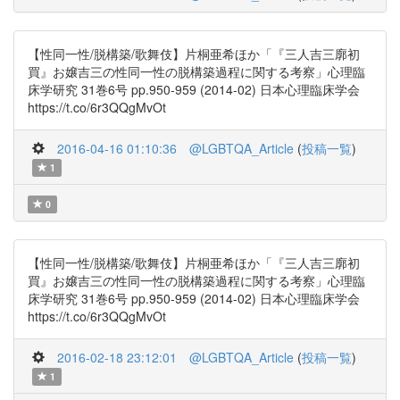
【性同一性/脱構築/歌舞伎】片桐亜希ほか「『三人吉三廓初
買』お嬢吉三の性同一性の脱構築過程に関する考察」心理臨
床学研究 31巻6号 pp.950-959 (2014-02) 日本心理臨床学会
https://t.co/6r3QQgMvOt
2016-04-16 01:10:36
@LGBTQA_Article
(
投稿一覧
)
1
0
【性同一性/脱構築/歌舞伎】片桐亜希ほか「『三人吉三廓初
買』お嬢吉三の性同一性の脱構築過程に関する考察」心理臨
床学研究 31巻6号 pp.950-959 (2014-02) 日本心理臨床学会
https://t.co/6r3QQgMvOt
2016-02-18 23:12:01
@LGBTQA_Article
(
投稿一覧
)
1