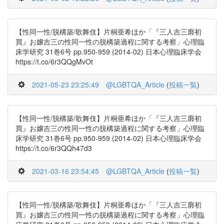
【性同一性/脱構築/歌舞伎】片桐亜希ほか「『三人吉三廓初
買』お嬢吉三の性同一性の脱構築過程に関する考察」心理臨
床学研究 31巻6号 pp.950-959 (2014-02) 日本心理臨床学会
https://t.co/6r3QQgMvOt
2021-05-23 23:25:49
@LGBTQA_Article
(
投稿一覧
)
【性同一性/脱構築/歌舞伎】片桐亜希ほか「『三人吉三廓初
買』お嬢吉三の性同一性の脱構築過程に関する考察」心理臨
床学研究 31巻6号 pp.950-959 (2014-02) 日本心理臨床学会
https://t.co/6r3QQh47d3
2021-03-16 23:54:45
@LGBTQA_Article
(
投稿一覧
)
【性同一性/脱構築/歌舞伎】片桐亜希ほか「『三人吉三廓初
買』お嬢吉三の性同一性の脱構築過程に関する考察」心理臨