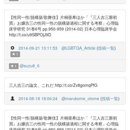
【性同一性/脱構築/歌舞伎】片桐亜希ほか「『三人吉三廓初
買』お嬢吉三の性同一性の脱構築過程に関する考察」心理臨
床学研究 31巻6号 pp.950-959 (2014-02) 日本心理臨床学会
http://t.co/u9SBPOjJ9D
2014-09-21 13:11:53
@LGBTQA_Article
(
投稿一覧
)
1
@suzu8_6
1
三人吉三の論文、これだ http://t.co/Zv8gomqPfG
2014-08-18 18:06:24
@marukome_otome
(
投稿一覧
)
【性同一性/脱構築/歌舞伎】片桐亜希ほか「『三人吉三廓初
買』お嬢吉三の性同一性の脱構築過程に関する考察」心理臨
床学研究 31巻6号 pp.950-959 (2014-02) 日本心理臨床学会