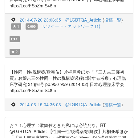
http://t.co/FSbZmfS48m
2014-07-26 23:06:35
@LGBTQA_Article
(
投稿一覧
)
リツイート・ネットワーク (1)
1
0.000
1
0
【性同一性/脱構築/歌舞伎】片桐亜希ほか「『三人吉三廓初
買』お嬢吉三の性同一性の脱構築過程に関する考察」心理臨
床学研究 31巻6号 pp.950-959 (2014-02) 日本心理臨床学会
http://t.co/FSbZmfS48m
2014-06-15 04:36:03
@LGBTQA_Article
(
投稿一覧
)
お？！心理学⇒歌舞伎ときた私には必読だな。RT
@LGBTQA_Article: 【性同一性/脱構築/歌舞伎】片桐亜希ほか
「『三人吉三廓初買』お嬢吉三の性同一性の脱構築過程に関