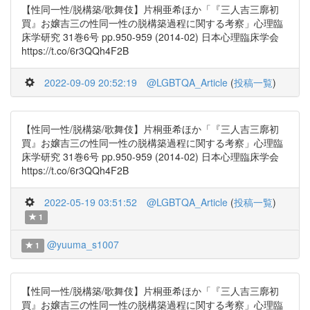
【性同一性/脱構築/歌舞伎】片桐亜希ほか「『三人吉三廓初
買』お嬢吉三の性同一性の脱構築過程に関する考察」心理臨
床学研究 31巻6号 pp.950-959 (2014-02) 日本心理臨床学会
https://t.co/6r3QQh4F2B
2022-09-09 20:52:19
@LGBTQA_Article
(
投稿一覧
)
【性同一性/脱構築/歌舞伎】片桐亜希ほか「『三人吉三廓初
買』お嬢吉三の性同一性の脱構築過程に関する考察」心理臨
床学研究 31巻6号 pp.950-959 (2014-02) 日本心理臨床学会
https://t.co/6r3QQh4F2B
2022-05-19 03:51:52
@LGBTQA_Article
(
投稿一覧
)
1
@yuuma_s1007
1
【性同一性/脱構築/歌舞伎】片桐亜希ほか「『三人吉三廓初
買』お嬢吉三の性同一性の脱構築過程に関する考察」心理臨