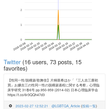
2
1
0
2018-03-28
2018-02-08
2018-02-26
2018-03-16
2018-04-03
2018-02-14
2018-03-04
2018-03-22
2018-02-20
2018-03-10
Twitter
(16 users, 73 posts, 15
favorites)
【性同一性/脱構築/歌舞伎】片桐亜希ほか「『三人吉三廓初
買』お嬢吉三の性同一性の脱構築過程に関する考察」心理臨
床学研究 31巻6号 pp.950-959 (2014-02) 日本心理臨床学会
https://t.co/6r3QQh47d3
2023-02-27 12:52:21
@LGBTQA_Article
(
投稿一覧
)