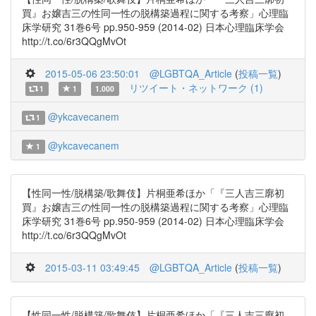
買』お嬢吉三の性同一性の脱構築過程に関する考察」心理臨
床学研究 31巻6号 pp.950-959 (2014-02) 日本心理臨床学会
http://t.co/6r3QQgMvOt
2015-05-06 23:50:01
@LGBTQA_Article
(
投稿一覧
)
リツイート・ネットワーク (1)
1
1
1.000
@ykcavecanem
1
@ykcavecanem
1
【性同一性/脱構築/歌舞伎】片桐亜希ほか「『三人吉三廓初
買』お嬢吉三の性同一性の脱構築過程に関する考察」心理臨
床学研究 31巻6号 pp.950-959 (2014-02) 日本心理臨床学会
http://t.co/6r3QQgMvOt
2015-03-11 03:49:45
@LGBTQA_Article
(
投稿一覧
)
【性同一性/脱構築/歌舞伎】片桐亜希ほか「『三人吉三廓初