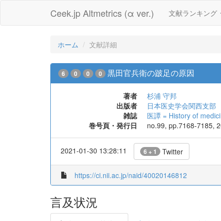
Ceek.jp Altmetrics (α ver.)
文献ランキング
ホーム
文献詳細
黒田官兵衛の跛足の原因
6
0
0
0
著者
杉浦 守邦
出版者
日本医史学会関西支部
雑誌
医譚 = History of medicin
巻号頁・発行日
no.99, pp.7168-7185, 
2021-01-30 13:28:11
Twitter
6 + 1
https://ci.nii.ac.jp/naid/40020146812
言及状況