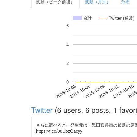
変動（ピーク前後）
変動（月別）
分布
合計
Twitter (通常)
6
4
2
0
2015-10-09
2015-10-12
2015-10-15
2015
2015-10-03
2015-10-06
Twitter
(6 users, 6 posts, 1 favori
さらに調べると、発生元は「黒田官兵衛の跛足の原因」（
https://t.co/00UbzQacyy