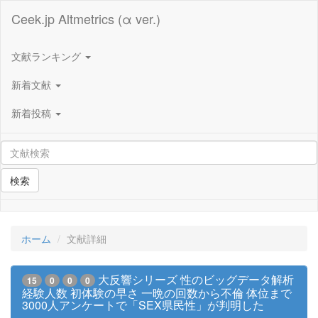
Ceek.jp Altmetrics (α ver.)
文献ランキング
新着文献
新着投稿
検索
ホーム
文献詳細
大反響シリーズ 性のビッグデータ解析
15
0
0
0
経験人数 初体験の早さ 一晩の回数から不倫 体位まで
3000人アンケートで「SEX県民性」が判明した