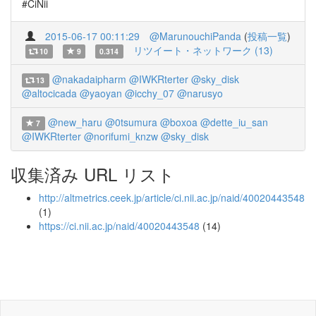
#CiNii
2015-06-17 00:11:29
@MarunouchiPanda
(
投稿一覧
)
リツイート・ネットワーク (13)
10
9
0.314
@nakadaipharm
@IWKRterter
@sky_disk
13
@altocicada
@yaoyan
@icchy_07
@narusyo
@new_haru
@0tsumura
@boxoa
@dette_iu_san
7
@IWKRterter
@norifumi_knzw
@sky_disk
収集済み URL リスト
http://altmetrics.ceek.jp/article/ci.nii.ac.jp/naid/40020443548
(1)
https://ci.nii.ac.jp/naid/40020443548
(14)