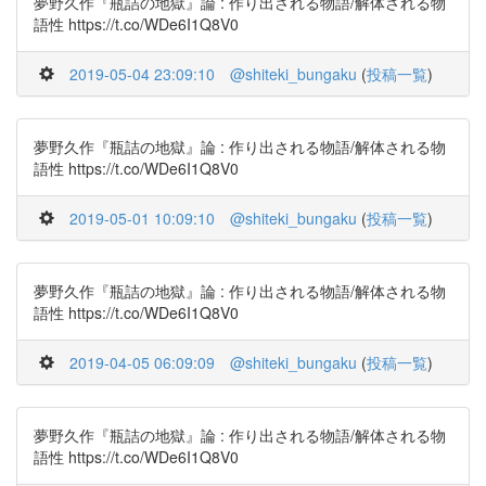
夢野久作『瓶詰の地獄』論 : 作り出される物語/解体される物
語性 https://t.co/WDe6I1Q8V0
2019-05-04 23:09:10
@shiteki_bungaku
(
投稿一覧
)
夢野久作『瓶詰の地獄』論 : 作り出される物語/解体される物
語性 https://t.co/WDe6I1Q8V0
2019-05-01 10:09:10
@shiteki_bungaku
(
投稿一覧
)
夢野久作『瓶詰の地獄』論 : 作り出される物語/解体される物
語性 https://t.co/WDe6I1Q8V0
2019-04-05 06:09:09
@shiteki_bungaku
(
投稿一覧
)
夢野久作『瓶詰の地獄』論 : 作り出される物語/解体される物
語性 https://t.co/WDe6I1Q8V0