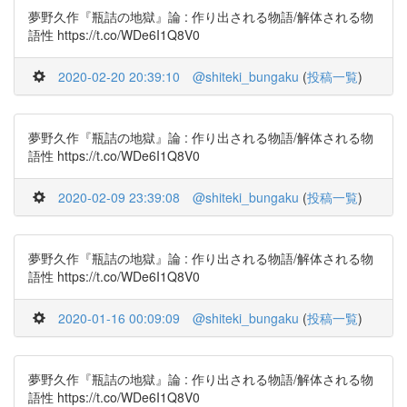
夢野久作『瓶詰の地獄』論 : 作り出される物語/解体される物
語性 https://t.co/WDe6I1Q8V0
2020-02-20 20:39:10
@shiteki_bungaku
(
投稿一覧
)
夢野久作『瓶詰の地獄』論 : 作り出される物語/解体される物
語性 https://t.co/WDe6I1Q8V0
2020-02-09 23:39:08
@shiteki_bungaku
(
投稿一覧
)
夢野久作『瓶詰の地獄』論 : 作り出される物語/解体される物
語性 https://t.co/WDe6I1Q8V0
2020-01-16 00:09:09
@shiteki_bungaku
(
投稿一覧
)
夢野久作『瓶詰の地獄』論 : 作り出される物語/解体される物
語性 https://t.co/WDe6I1Q8V0