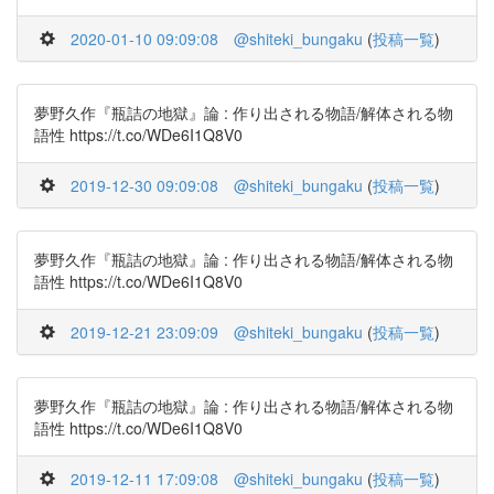
2020-01-10 09:09:08
@shiteki_bungaku
(
投稿一覧
)
夢野久作『瓶詰の地獄』論 : 作り出される物語/解体される物
語性 https://t.co/WDe6I1Q8V0
2019-12-30 09:09:08
@shiteki_bungaku
(
投稿一覧
)
夢野久作『瓶詰の地獄』論 : 作り出される物語/解体される物
語性 https://t.co/WDe6I1Q8V0
2019-12-21 23:09:09
@shiteki_bungaku
(
投稿一覧
)
夢野久作『瓶詰の地獄』論 : 作り出される物語/解体される物
語性 https://t.co/WDe6I1Q8V0
2019-12-11 17:09:08
@shiteki_bungaku
(
投稿一覧
)