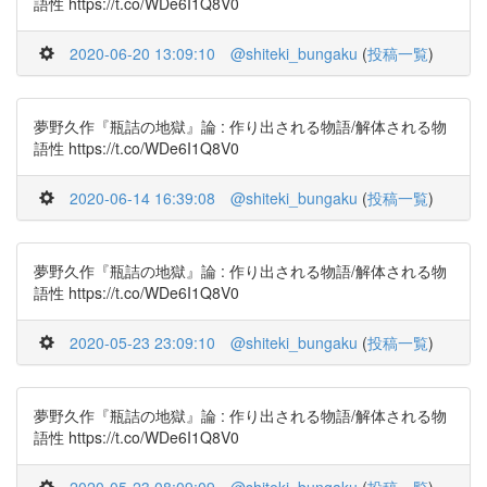
語性 https://t.co/WDe6I1Q8V0
2020-06-20 13:09:10
@shiteki_bungaku
(
投稿一覧
)
夢野久作『瓶詰の地獄』論 : 作り出される物語/解体される物
語性 https://t.co/WDe6I1Q8V0
2020-06-14 16:39:08
@shiteki_bungaku
(
投稿一覧
)
夢野久作『瓶詰の地獄』論 : 作り出される物語/解体される物
語性 https://t.co/WDe6I1Q8V0
2020-05-23 23:09:10
@shiteki_bungaku
(
投稿一覧
)
夢野久作『瓶詰の地獄』論 : 作り出される物語/解体される物
語性 https://t.co/WDe6I1Q8V0