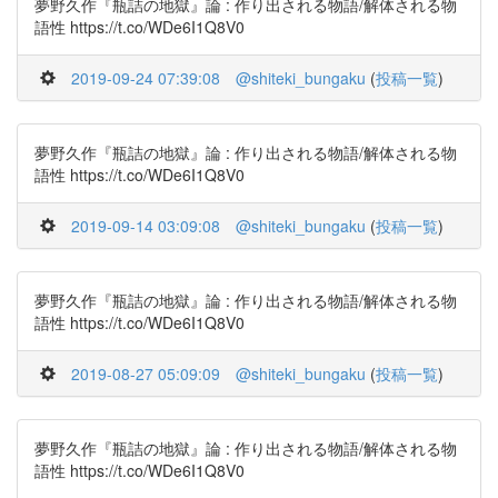
夢野久作『瓶詰の地獄』論 : 作り出される物語/解体される物
語性 https://t.co/WDe6I1Q8V0
2019-09-24 07:39:08
@shiteki_bungaku
(
投稿一覧
)
夢野久作『瓶詰の地獄』論 : 作り出される物語/解体される物
語性 https://t.co/WDe6I1Q8V0
2019-09-14 03:09:08
@shiteki_bungaku
(
投稿一覧
)
夢野久作『瓶詰の地獄』論 : 作り出される物語/解体される物
語性 https://t.co/WDe6I1Q8V0
2019-08-27 05:09:09
@shiteki_bungaku
(
投稿一覧
)
夢野久作『瓶詰の地獄』論 : 作り出される物語/解体される物
語性 https://t.co/WDe6I1Q8V0