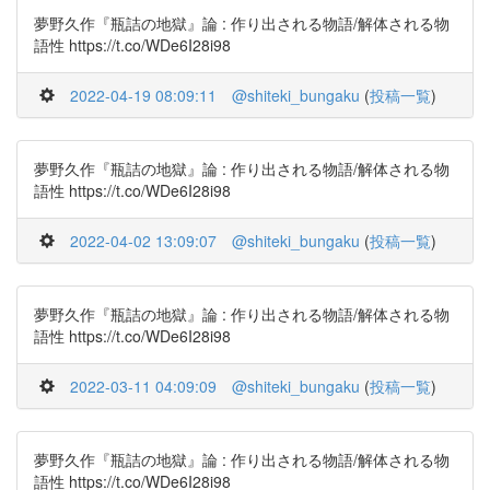
夢野久作『瓶詰の地獄』論 : 作り出される物語/解体される物
語性 https://t.co/WDe6I28i98
2022-04-19 08:09:11
@shiteki_bungaku
(
投稿一覧
)
夢野久作『瓶詰の地獄』論 : 作り出される物語/解体される物
語性 https://t.co/WDe6I28i98
2022-04-02 13:09:07
@shiteki_bungaku
(
投稿一覧
)
夢野久作『瓶詰の地獄』論 : 作り出される物語/解体される物
語性 https://t.co/WDe6I28i98
2022-03-11 04:09:09
@shiteki_bungaku
(
投稿一覧
)
夢野久作『瓶詰の地獄』論 : 作り出される物語/解体される物
語性 https://t.co/WDe6I28i98