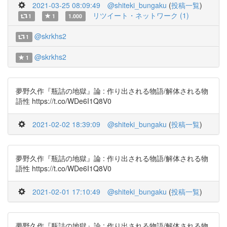
2021-03-25 08:09:49
@shiteki_bungaku
(
投稿一覧
)
リツイート・ネットワーク (1)
1
1
1.000
@skrkhs2
1
@skrkhs2
1
夢野久作『瓶詰の地獄』論 : 作り出される物語/解体される物
語性 https://t.co/WDe6I1Q8V0
2021-02-02 18:39:09
@shiteki_bungaku
(
投稿一覧
)
夢野久作『瓶詰の地獄』論 : 作り出される物語/解体される物
語性 https://t.co/WDe6I1Q8V0
2021-02-01 17:10:49
@shiteki_bungaku
(
投稿一覧
)
夢野久作『瓶詰の地獄』論 : 作り出される物語/解体される物