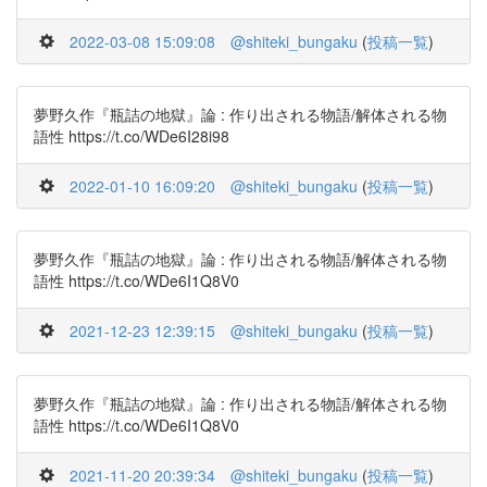
2022-03-08 15:09:08
@shiteki_bungaku
(
投稿一覧
)
夢野久作『瓶詰の地獄』論 : 作り出される物語/解体される物
語性 https://t.co/WDe6I28i98
2022-01-10 16:09:20
@shiteki_bungaku
(
投稿一覧
)
夢野久作『瓶詰の地獄』論 : 作り出される物語/解体される物
語性 https://t.co/WDe6I1Q8V0
2021-12-23 12:39:15
@shiteki_bungaku
(
投稿一覧
)
夢野久作『瓶詰の地獄』論 : 作り出される物語/解体される物
語性 https://t.co/WDe6I1Q8V0
2021-11-20 20:39:34
@shiteki_bungaku
(
投稿一覧
)