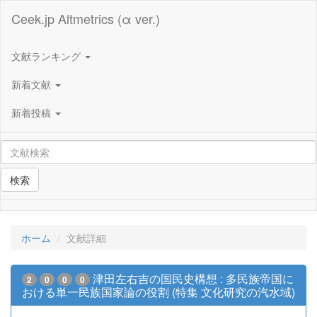
Ceek.jp Altmetrics (α ver.)
文献ランキング
新着文献
新着投稿
検索
ホーム
文献詳細
津田左右吉の国民史構想 : 多民族帝国に
2
0
0
0
おける単一民族国家論の役割 (特集 文化研究の汽水域)