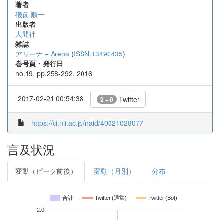
著者
磯前 順一
出版者
人間社
雑誌
アリーナ = Arena
(
ISSN:13490435
)
巻号頁・発行日
no.19, pp.258-292, 2016
2017-02-21 00:54:38
Twitter
2 + 0
https://ci.nii.ac.jp/naid/40021028077
言及状況
変動（ピーク前後）
変動（月別）
分布
合計
Twitter (通常)
Twitter (Bot)
2.0