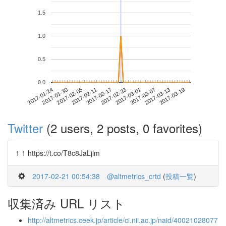
1.5
1.0
0.5
0.0
2017-03-13
2017-01-24
2017-02-11
2017-03-01
2017-03-19
2017-01-30
2017-02-17
2017-03-07
2017-02-05
2017-02-23
Twitter
(2 users, 2 posts, 0 favorites)
1 1 https://t.co/T8c8JaLjlm
2017-02-21 00:54:38
@altmetrics_crtd
(
投稿一覧
)
収集済み URL リスト
http://altmetrics.ceek.jp/article/ci.nii.ac.jp/naid/40021028077