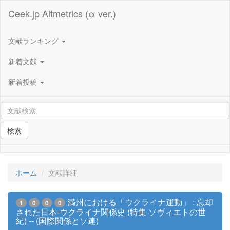
Ceek.jp Altmetrics (α ver.)
文献ランキング
新着文献
新着投稿
検索
ホーム
文献詳細
満州における「ウクライナ運動」 : 忘却
1
0
0
0
された日本-ウクライナ関係史 (特集 ソヴィエトの世
紀) -- (国際関係とソ連)