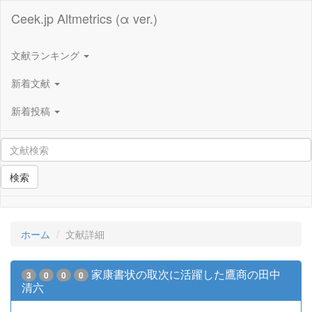
Ceek.jp Altmetrics (α ver.)
文献ランキング
新着文献
新着投稿
検索
ホーム
文献詳細
家康書状の取次に活躍した鷹商の田中
3
0
0
0
清六