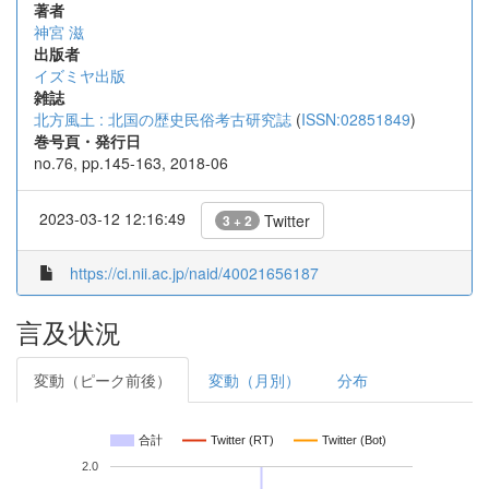
著者
神宮 滋
出版者
イズミヤ出版
雑誌
北方風土 : 北国の歴史民俗考古研究誌
(
ISSN:02851849
)
巻号頁・発行日
no.76, pp.145-163, 2018-06
2023-03-12 12:16:49
Twitter
3 + 2
https://ci.nii.ac.jp/naid/40021656187
言及状況
変動（ピーク前後）
変動（月別）
分布
合計
Twitter (RT)
Twitter (Bot)
2.0