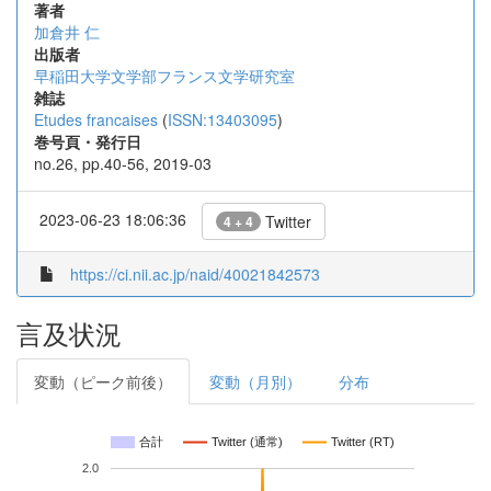
著者
加倉井 仁
出版者
早稲田大学文学部フランス文学研究室
雑誌
Etudes francaises
(
ISSN:13403095
)
巻号頁・発行日
no.26, pp.40-56, 2019-03
2023-06-23 18:06:36
Twitter
4 + 4
https://ci.nii.ac.jp/naid/40021842573
言及状況
変動（ピーク前後）
変動（月別）
分布
合計
Twitter (通常)
Twitter (RT)
2.0