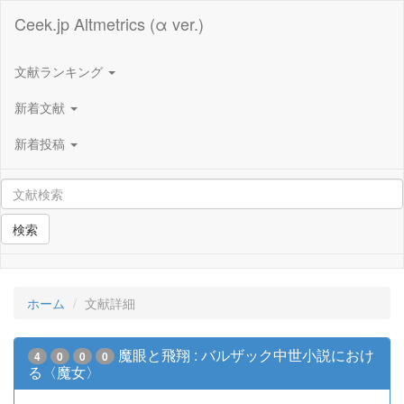
Ceek.jp Altmetrics (α ver.)
文献ランキング
新着文献
新着投稿
検索
ホーム
文献詳細
魔眼と飛翔 : バルザック中世小説におけ
4
0
0
0
る〈魔女〉