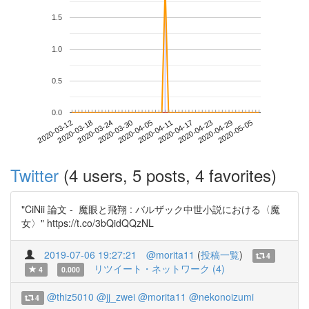
1.5
1.0
0.5
0.0
2020-04-29
2020-03-12
2020-03-30
2020-04-17
2020-05-05
2020-03-18
2020-04-05
2020-04-23
2020-03-24
2020-04-11
Twitter
(4 users, 5 posts, 4 favorites)
"CiNii 論文 - 魔眼と飛翔 : バルザック中世小説における〈魔
女〉" https://t.co/3bQidQQzNL
2019-07-06 19:27:21
@morita11
(
投稿一覧
)
4
リツイート・ネットワーク (4)
4
0.000
@thiz5010
@jj_zwei
@morita11
@nekonoizumi
4