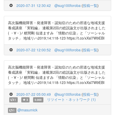
2020-07-31 12:30:42
@sug100foroba
(
投稿一覧
)
高次脳機能障害・発達障害・認知症のための邪道な地域支援
養成講座 「実戦編」 連載第2回の総説論文が出版されました
( ・∀・)ﾉ 粳間剛 仙道ますみ 「情動の伝染」と「ソーシャル
タッチ」 地域リハ2019;14:118-123 https://t.co/xXsl7W9EBI
2020-07-22 12:00:52
@sug100foroba
(
投稿一覧
)
高次脳機能障害・発達障害・認知症のための邪道な地域支援
養成講座 「実戦編」 連載第2回の総説論文が出版されました
( ・∀・)ﾉ 粳間剛 仙道ますみ 「情動の伝染」と「ソーシャル
タッチ」 地域リハ2019;14:118-123 https://t.co/xXsl7W9EBI
2020-07-22 05:00:49
@sug100foroba
(
投稿一覧
)
リツイート・ネットワーク (1)
1
3
0.000
@masumick
1