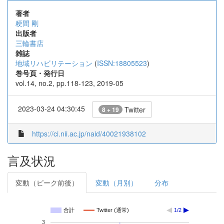
著者
粳間 剛
出版者
三輪書店
雑誌
地域リハビリテーション
(
ISSN:18805523
)
巻号頁・発行日
vol.14, no.2, pp.118-123, 2019-05
2023-03-24 04:30:45
Twitter
8 + 19
https://ci.nii.ac.jp/naid/40021938102
言及状況
変動（ピーク前後）
変動（月別）
分布
合計
Twitter (通常)
1/2
3