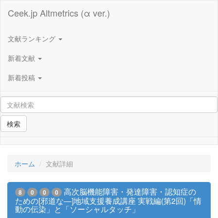
Ceek.jp Altmetrics (α ver.)
文献ランキング
新着文献
新着投稿
検索
ホーム
文献詳細
高次脳機能障害・発達障害・認知症の
8
0
0
0
ための[邪道な―]地域支援養成講座 実戦編(第2回)「情
動の伝染」と「ソーシャルタッチ」