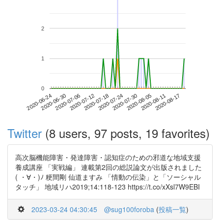
2
1
0
2020-08-11
2020-06-24
2020-07-12
2020-07-30
2020-08-17
2020-06-30
2020-07-18
2020-08-05
2020-07-06
2020-07-24
Twitter
(8 users, 97 posts, 19 favorites)
高次脳機能障害・発達障害・認知症のための邪道な地域支援
養成講座 「実戦編」 連載第2回の総説論文が出版されました
( ・∀・)ﾉ 粳間剛 仙道ますみ 「情動の伝染」と「ソーシャル
タッチ」 地域リハ2019;14:118-123 https://t.co/xXsl7W9EBI
2023-03-24 04:30:45
@sug100foroba
(
投稿一覧
)