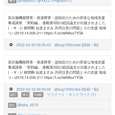
@hayauru1
@XXZZYrRqpia5OTL
2
高次脳機能障害・発達障害・認知症のための邪道な地域支援
養成講座 「実戦編」 連載第3回の総説論文が出版されました
( ・∀・)ﾉ 粳間剛 仙道ますみ 共同注意の問題とその支援 地域
リハ2019;14:206-211 https://t.co/iwNAox7YQk
2022-03-30 03:30:43
@sug100foroba
(
投稿一覧
)
高次脳機能障害・発達障害・認知症のための邪道な地域支援
養成講座 「実戦編」 連載第3回の総説論文が出版されました
( ・∀・)ﾉ 粳間剛 仙道ますみ 共同注意の問題とその支援 地域
リハ2019;14:206-211 https://t.co/iwNAox7YQk
2022-03-16 06:00:45
@sug100foroba
(
投稿一覧
)
リツイート・ネットワーク (1)
1
2
0.000
@taka_0075
1