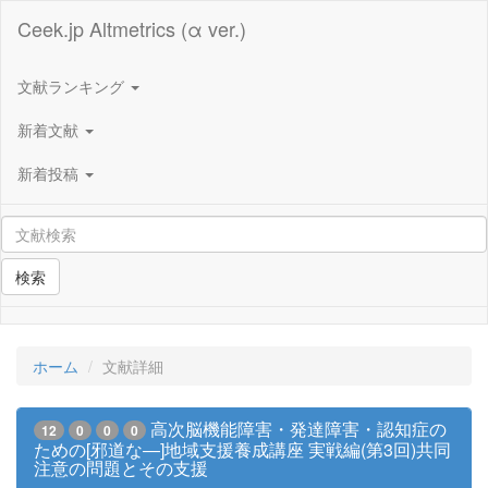
Ceek.jp Altmetrics (α ver.)
文献ランキング
新着文献
新着投稿
検索
ホーム
文献詳細
高次脳機能障害・発達障害・認知症の
12
0
0
0
ための[邪道な―]地域支援養成講座 実戦編(第3回)共同
注意の問題とその支援