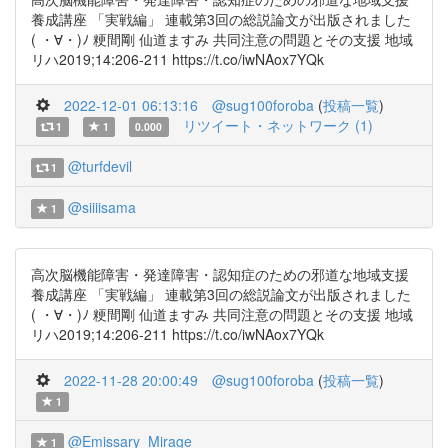
養成講座 「実戦編」 連載第3回の総説論文が出版されました
( ・∀・)ﾉ 粳間剛 仙道ますみ 共同注意の問題とその支援 地域
リハ2019;14:206-211 https://t.co/iwNAox7YQk
2022-12-01 06:13:16
@sug100foroba
(
投稿一覧
)
リツイート・ネットワーク (1)
1
1
0.000
@turfdevil
1
@siiiisama
1
高次脳機能障害・発達障害・認知症のための邪道な地域支援
養成講座 「実戦編」 連載第3回の総説論文が出版されました
( ・∀・)ﾉ 粳間剛 仙道ますみ 共同注意の問題とその支援 地域
リハ2019;14:206-211 https://t.co/iwNAox7YQk
2022-11-28 20:00:49
@sug100foroba
(
投稿一覧
)
1
@Emissary_Mirage
1