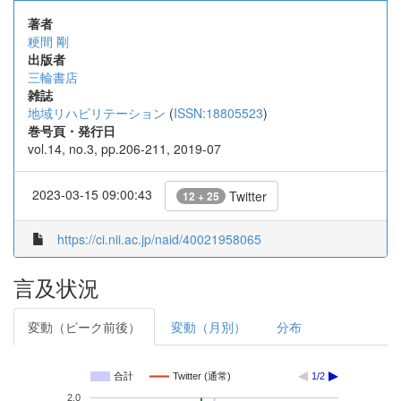
著者
粳間 剛
出版者
三輪書店
雑誌
地域リハビリテーション
(
ISSN:18805523
)
巻号頁・発行日
vol.14, no.3, pp.206-211, 2019-07
2023-03-15 09:00:43
Twitter
12 + 25
https://ci.nii.ac.jp/naid/40021958065
言及状況
変動（ピーク前後）
変動（月別）
分布
合計
Twitter (通常)
1/2
2.0