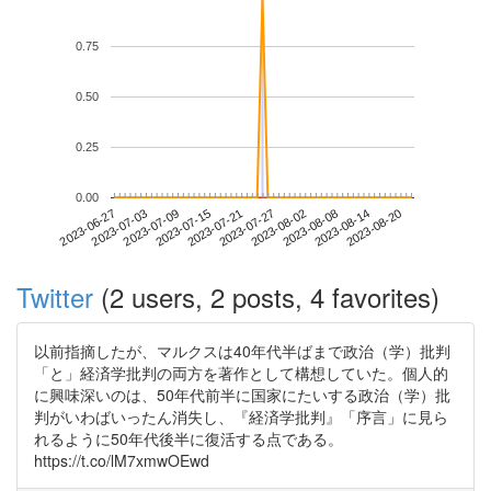
0.75
0.50
0.25
0.00
2023-08-14
2023-06-27
2023-07-15
2023-08-02
2023-08-20
2023-07-03
2023-07-21
2023-08-08
2023-07-09
2023-07-27
Twitter
(2 users, 2 posts, 4 favorites)
以前指摘したが、マルクスは40年代半ばまで政治（学）批判
「と」経済学批判の両方を著作として構想していた。個人的
に興味深いのは、50年代前半に国家にたいする政治（学）批
判がいわばいったん消失し、『経済学批判』「序言」に見ら
れるように50年代後半に復活する点である。
https://t.co/lM7xmwOEwd