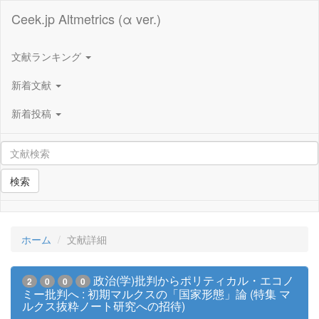
Ceek.jp Altmetrics (α ver.)
文献ランキング
新着文献
新着投稿
検索
ホーム
文献詳細
政治(学)批判からポリティカル・エコノ
2
0
0
0
ミー批判へ : 初期マルクスの「国家形態」論 (特集 マ
ルクス抜粋ノート研究への招待)