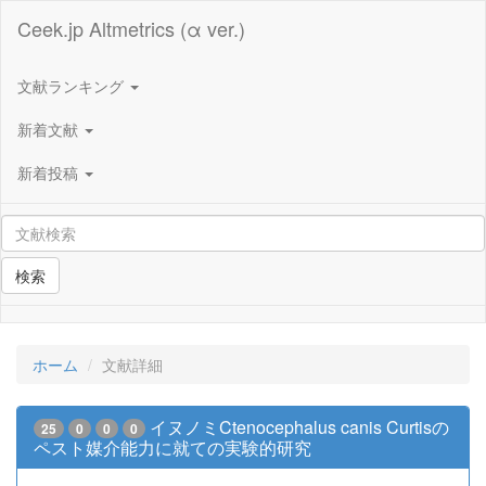
Ceek.jp Altmetrics (α ver.)
文献ランキング
新着文献
新着投稿
検索
ホーム
文献詳細
イヌノミCtenocephalus canis Curtisの
25
0
0
0
ペスト媒介能力に就ての実験的研究