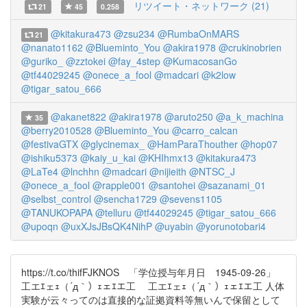
リツイート・ネットワーク (21)
21
45
0.258
@kitakura473
@zsu234
@RumbaOnMARS
21
@nanato1162
@Blueminto_You
@akira1978
@crukinobrien
@guriko_
@zztokei
@fay_4step
@KumacosanGo
@tf44029245
@onece_a_fool
@madcari
@k2low
@tigar_satou_666
@akanet822
@akira1978
@aruto250
@a_k_machina
35
@berry2010528
@Blueminto_You
@carro_calcan
@festivaGTX
@glycinemax_
@HamParaThouther
@hop07
@ishiku5373
@kaiy_u_kai
@KHIhmx13
@kitakura473
@LaTe4
@lnchhn
@madcari
@nijieith
@NTSC_J
@onece_a_fool
@rapple001
@santohei
@sazanami_01
@selbst_control
@sencha1729
@sevens1105
@TANUKOPAPA
@telluru
@tf44029245
@tigar_satou_666
@upoqn
@uxXJsJBsQK4NihP
@uyabin
@yorunotobari4
https://t.co/thifFJKNOS 「学位授与年月日 1945-09-26」
工エｴェｪ（´д｀）ｪェｴエ工 工エｴェｪ（´д｀）ｪェｴエ工 人体
実験が云々ってのは直接的な証拠資料等無いんで保留として