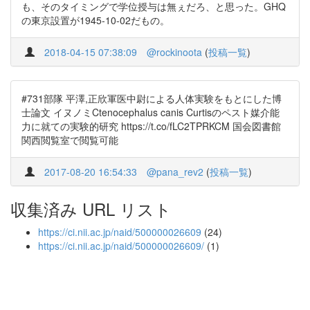
も、そのタイミングで学位授与は無ぇだろ、と思った。GHQ
の東京設置が1945-10-02だもの。
2018-04-15 07:38:09
@rockinoota
(
投稿一覧
)
#731部隊 平澤,正欣軍医中尉による人体実験をもとにした博
士論文 イヌノミCtenocephalus canis Curtisのペスト媒介能
力に就ての実験的研究 https://t.co/fLC2TPRKCM 国会図書館
関西閲覧室で閲覧可能
2017-08-20 16:54:33
@pana_rev2
(
投稿一覧
)
収集済み URL リスト
https://ci.nii.ac.jp/naid/500000026609
(24)
https://ci.nii.ac.jp/naid/500000026609/
(1)