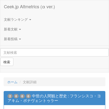
Ceek.jp Altmetrics (α ver.)
文献ランキング
新着文献
新着投稿
検索
ホーム
文献詳細
中世の人間観と歴史 : フランシスコ・ヨ
2
0
0
0
アキム・ボナヴェントゥラー