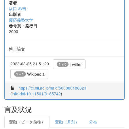
著者
坂口 昂吉
出版者
慶応義塾大学
巻号頁・発行日
2000
博士論文
2023-03-25 21:51:20
Twitter
1 + 0
Wikipedia
1 + 1
https://ci.nii.ac.jp/naid/500000186621
(
info:doi/10.11501/3165742
)
言及状況
変動（ピーク前後）
変動（月別）
分布