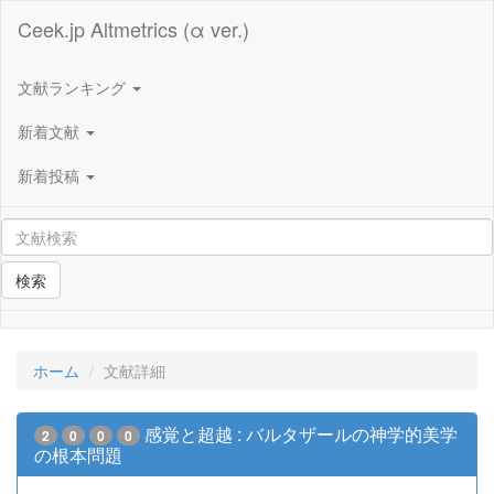
Ceek.jp Altmetrics (α ver.)
文献ランキング
新着文献
新着投稿
検索
ホーム
文献詳細
感覚と超越 : バルタザールの神学的美学
2
0
0
0
の根本問題