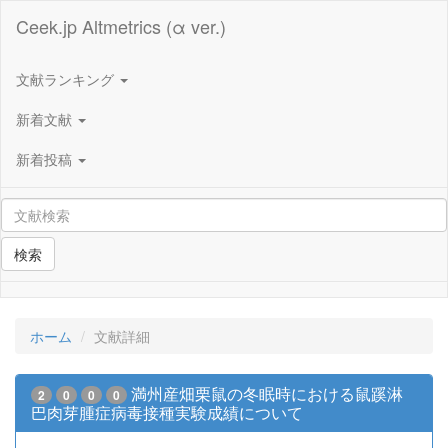
Ceek.jp Altmetrics (α ver.)
文献ランキング
新着文献
新着投稿
検索
ホーム
文献詳細
満州産畑栗鼠の冬眠時における鼠蹊淋
2
0
0
0
巴肉芽腫症病毒接種実験成績について