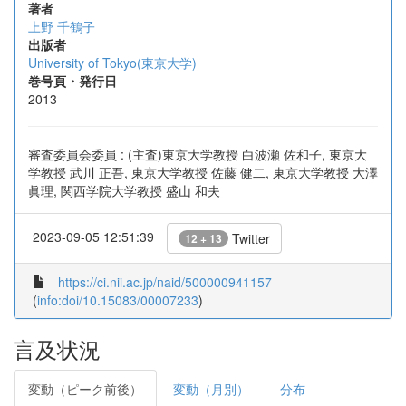
著者
上野 千鶴子
出版者
University of Tokyo(東京大学)
巻号頁・発行日
2013
審査委員会委員 : (主査)東京大学教授 白波瀬 佐和子, 東京大
学教授 武川 正吾, 東京大学教授 佐藤 健二, 東京大学教授 大澤
眞理, 関西学院大学教授 盛山 和夫
2023-09-05 12:51:39
Twitter
12 + 13
https://ci.nii.ac.jp/naid/500000941157
(
info:doi/10.15083/00007233
)
言及状況
変動（ピーク前後）
変動（月別）
分布