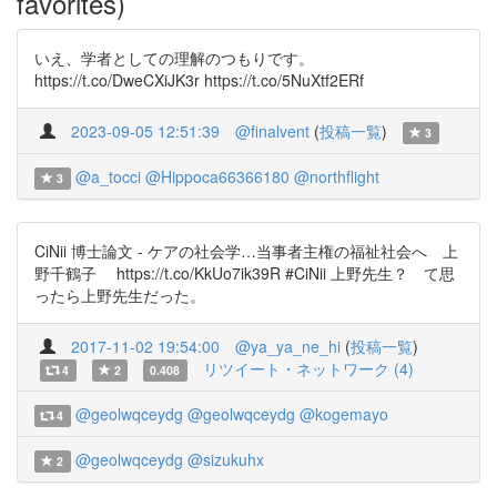
favorites)
いえ、学者としての理解のつもりです。
https://t.co/DweCXiJK3r https://t.co/5NuXtf2ERf
2023-09-05 12:51:39
@finalvent
(
投稿一覧
)
3
@a_tocci
@Hippoca66366180
@northflight
3
CiNii 博士論文 - ケアの社会学…当事者主権の福祉社会へ 上
野千鶴子 https://t.co/KkUo7ik39R #CiNii 上野先生？ て思
ったら上野先生だった。
2017-11-02 19:54:00
@ya_ya_ne_hi
(
投稿一覧
)
リツイート・ネットワーク (4)
4
2
0.408
@geolwqceydg
@geolwqceydg
@kogemayo
4
@geolwqceydg
@sizukuhx
2