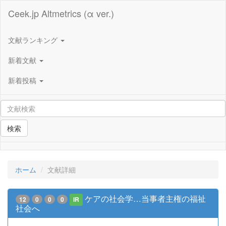
Ceek.jp Altmetrics (α ver.)
文献ランキング
新着文献
新着投稿
検索
ホーム
文献詳細
ケアの社会学…当事者主権の福祉
12
0
0
0
IR
社会へ