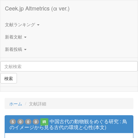
Ceek.jp Altmetrics (α ver.)
文献ランキング
新着文献
新着投稿
検索
ホーム
文献詳細
中国古代の動物観をめぐる研究 : 鳥
5
0
0
0
IR
のイメージから見る古代の環境と心性(本文)