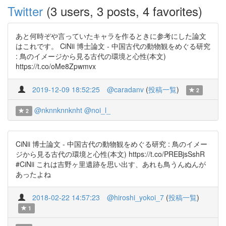
Twitter
(3 users, 3 posts, 4 favorites)
あと何時ぞや言っていたキャラを作るときに参考にした論文
はこれです。 CiNii 博士論文 - 中国古代の動物観をめぐる研究
: 鳥のイメージから見る古代の環境と心性(本文)
https://t.co/oMe8Zpwmvx
2019-12-09 18:52:25
@caradanv
(
投稿一覧
)
2
@nknnknnknht
@noi_l_
2
CiNii 博士論文 - 中国古代の動物観をめぐる研究 : 鳥のイメー
ジから見る古代の環境と心性(本文) https://t.co/PREBjsSshR
#CiNii これは吉野ヶ里遺跡を思い出す、あれも鳥うんぬんが
あったよね
2018-02-22 14:57:23
@hiroshi_yokoi_7
(
投稿一覧
)
1