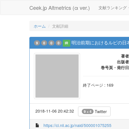
Ceek.jp Altmetrics (α ver.)
文献ランキング
ホーム
文献詳細
明治前期におけるルビの日
9
0
0
0
IR
著者
出版者
巻号頁・発行日
終了ページ : 169
2018-11-06 20:42:32
Twitter
9 + 4
https://ci.nii.ac.jp/naid/500001075255