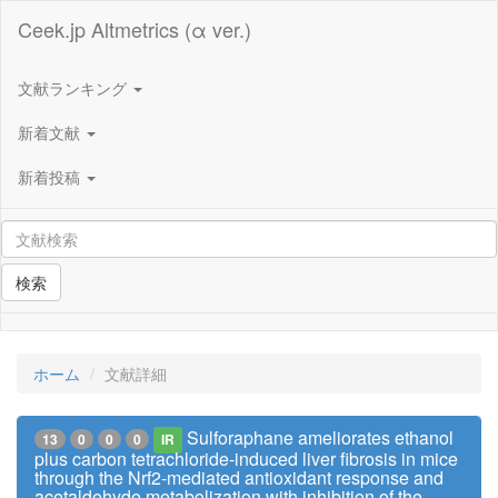
Ceek.jp Altmetrics (α ver.)
文献ランキング
新着文献
新着投稿
検索
ホーム
文献詳細
Sulforaphane ameliorates ethanol
13
0
0
0
IR
plus carbon tetrachloride-induced liver fibrosis in mice
through the Nrf2-mediated antioxidant response and
acetaldehyde metabolization with inhibition of the