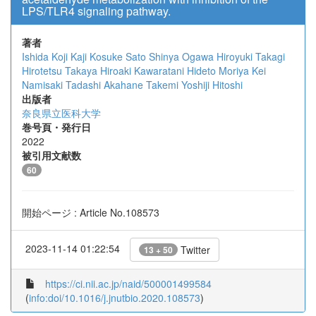
LPS/TLR4 signaling pathway.
著者
Ishida Koji
Kaji Kosuke
Sato Shinya
Ogawa Hiroyuki
Takagi
Hirotetsu
Takaya Hiroaki
Kawaratani Hideto
Moriya Kei
Namisaki Tadashi
Akahane Takemi
Yoshiji Hitoshi
出版者
奈良県立医科大学
巻号頁・発行日
2022
被引用文献数
60
開始ページ : Article No.108573
2023-11-14 01:22:54
Twitter
13 + 50
https://ci.nii.ac.jp/naid/500001499584
(
info:doi/10.1016/j.jnutbio.2020.108573
)