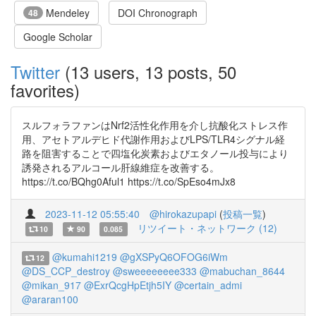
Mendeley
DOI Chronograph
48
Google Scholar
Twitter
(13 users, 13 posts, 50
favorites)
スルフォラファンはNrf2活性化作用を介し抗酸化ストレス作
用、アセトアルデヒド代謝作用およびLPS/TLR4シグナル経
路を阻害することで四塩化炭素およびエタノール投与により
誘発されるアルコール肝線維症を改善する。
https://t.co/BQhg0Aful1 https://t.co/SpEso4mJx8
2023-11-12 05:55:40
@hirokazupapi
(
投稿一覧
)
リツイート・ネットワーク (12)
10
90
0.085
@kumahi1219
@gXSPyQ6OFOG6iWm
12
@DS_CCP_destroy
@sweeeeeeee333
@mabuchan_8644
@mikan_917
@ExrQcgHpEtjh5IY
@certain_admi
@araran100