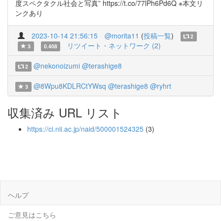
度スペクタクル社会と写真” https://t.co/77lPh6Pd6Q ※本文リ
ンクあり
2023-10-14 21:56:15
@morita11
(
投稿一覧
)
2
リツイート・ネットワーク (2)
3
0.408
@nekonoizumi
@terashige8
2
@8Wpu8KDLRCtYWsq
@terashige8
@ryhrt
3
収集済み URL リスト
https://ci.nii.ac.jp/naid/500001524325
(3)
ヘルプ
ご意見はこちら