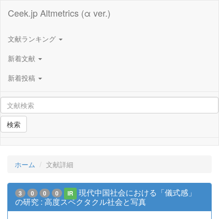
Ceek.jp Altmetrics (α ver.)
文献ランキング
新着文献
新着投稿
検索
ホーム
文献詳細
現代中国社会における「儀式感」
3
0
0
0
IR
の研究 : 高度スペクタクル社会と写真