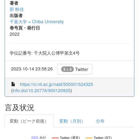
著者
郭 軼佳
出版者
千葉大学 = Chiba University
巻号頁・発行日
2022
学位記番号: 千大院人公博甲第文4号
2023-10-14 23:58:26
Twitter
3 + 3
https://ci.nii.ac.jp/naid/500001524325
(
info:doi/10.20776/900120925
)
言及状況
変動（ピーク前後）
変動（月別）
分布
合計
Twitter (通常)
Twitter (RT)